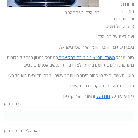
והחדרת
מותגים
רונן הלל. נעים להכיר
וחברות, מיתוג
אישי וניהול מוניטין.
ועוד קצת על רונן הלל
בעברו עיתונאי ודובר הוועד האולימפי בישראל.
כיום: מנהל
משרד יחסי ציבור מוביל בתל אביב
המטפל במגוון רחב של לקוחות
בהם מהגדולים בתחומם בארץ, לצד חברות ועסקים קטנים ובינוניים.
מוטו: תעשה, תצליח! פחות דיבורים ויותר מעשים. מבחן התוצאה הוא הקובע!
תחביבים: ספורט, מוזיקה, רכב ותקשורת
לקרוא עוד על
רונן הלל
ומשרדו הקליקו כאן
שם (חובה)
דואר אלקטרוני (חובה)