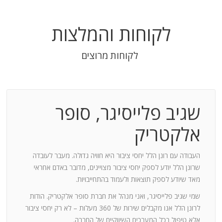
לקוחות והמלצות
לקוחות מרוצים
שגיב פלייסיגר, סופר
בודה
אלקטריק
חנות:
העבודה עם רונן הלל יחסי ציבור היא חוויה גדולה. מעבר לעובדה
שרונן הלל יודע לספק יחסי ציבור מצויינים, מדובר באדם אחראי
וד
מאד שיודע לספק תוצאות ולעמוד בהתחייבויות.
שמי שגיב פלייסיגר, ואני מנהל את חברת סופר אלקטריק. הודות
ומייצר
לרונן הלל אנו מקבלים שירות של 360 מעלות – לא רק יחסי ציבור
ש בך
אלא טיפול בכל המערכים השיווקיים של החברה.