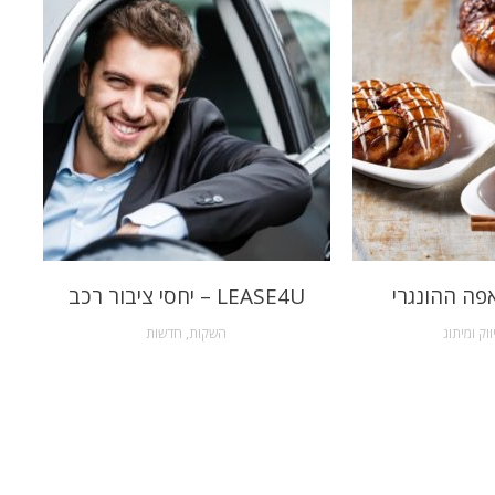
פה ההונגרי
LEASE4U – יחסי ציבור רכב
ווק ומיתוג
השקות
,
חדשות