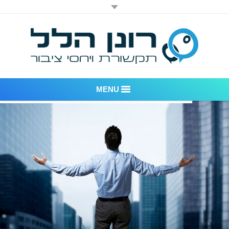
MENU
רונן הלל יחסי ציבור
אודות החברה
דוגמאות לעבודות שביצענו
לקוחות – משרד יחסי ציבור רונן הלל
חדר חדשות