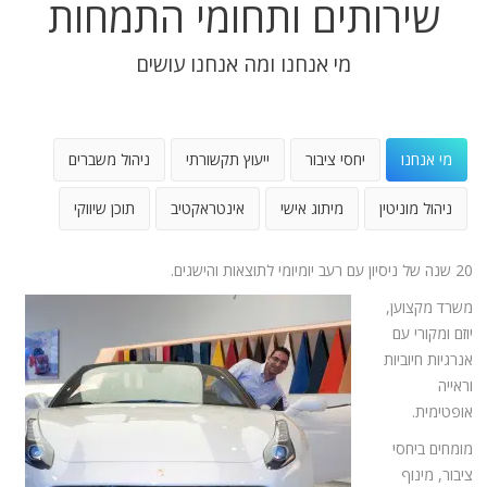
שירותים ותחומי התמחות
מי אנחנו ומה אנחנו עושים
מי אנחנו
יחסי ציבור
ייעוץ תקשורתי
ניהול משברים
ניהול מוניטין
מיתוג אישי
אינטראקטיב
תוכן שיווקי
20 שנה של ניסיון עם רעב יומיומי לתוצאות והישגים.
משרד מקצוען,
יוזם ומקורי עם
אנרגיות חיוביות
וראייה
אופטימית.
מומחים ביחסי
ציבור, מינוף