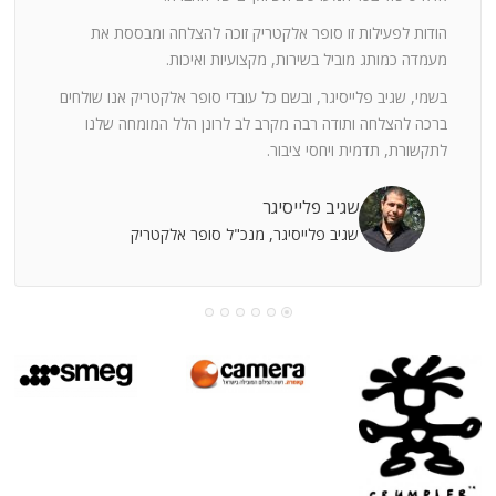
ה
חוצי
הודות לפעילות זו סופר אלקטריק זוכה להצלחה ומבססת את
ן
מעמדה כמותג מוביל בשירות, מקצועיות ואיכות.
בשמי, שגיב פלייסיגר, ובשם כל עובדי סופר אלקטריק אנו שולחים
מי
ברכה להצלחה ותודה רבה מקרב לב לרונן הלל המומחה שלנו
לתקשורת, תדמית ויחסי ציבור.
קוחות
שגיב פלייסיגר
שגיב פלייסיגר, מנכ"ל סופר אלקטריק
עושה
עי
רומתך