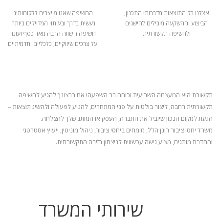
אצלנו רק התוצאות מדברות! התכנון,
החשיפה שאנו מייצרים ללקוחותינו
הביצוע וההשקעה מובילים להישגים
נעשית בדרך ובעיתוי המדויקים ביותר.
ולחשיפה תקשורתית
חשיפה זו שווה הרבה מאד כסף ועונה
על צרכים שיווקיים, כלכליים ותדמיתיים
תקשורת היא המעצמה השביעית וכוחה רב השפעה! אם ברצונך להגיע לחשיפה
תקשורתית רחבה, ליצור בולטות על פני המתחרים, להניע
לפעולה ולהשיג תוצאות –
הגעת למקום הנכון שיוביל את החברה, העסק או המותג שלך להצלחה.
משרד יחסי ציבור רונן הלל, מומחים ביחסי ציבור, ניהול מוניטין, ייעוץ אסטרטגי
והחדרת מותגים, מציע גישה עכשווית לניצחון בזירה התקשורתית.
שירותי המשרד