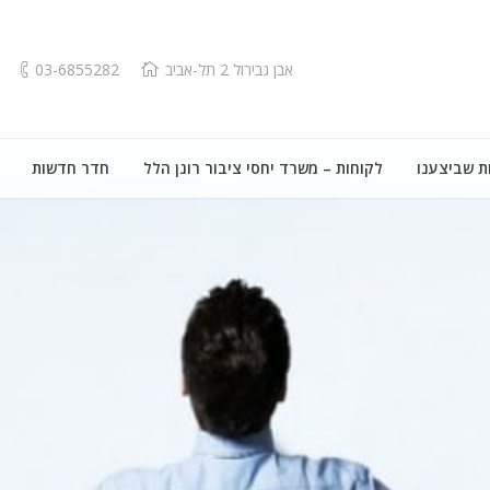
אבן גבירול 2 תל-אביב
03-6855282
ת שביצענו
לקוחות – משרד יחסי ציבור רונן הלל
חדר חדשות