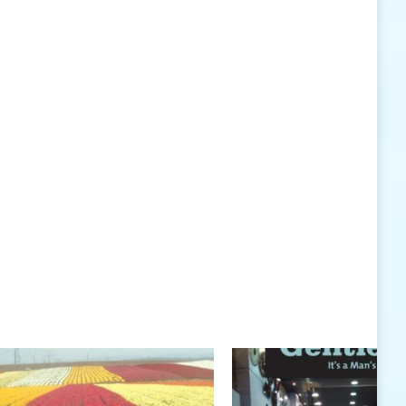
האישיות העומדים לרשותי ללא סייג ומגבלות.
שנה טובה לך ולבני ביתך.
חיים רוגטקה, מנכ"ל פארק אתגרים, טופ 94, אילת
חיים רוגטקה
חיים רוגטקה, מנכ"ל פארק אתגרים TOP 94