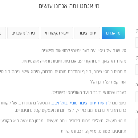
מי אנחנו ומה אנחנו עושים
)
מי אנחנו
יחסי ציבור
ייעוץ תקשורתי
ניהול משברים
נ
20 שנה של ניסיון עם רעב יומיומי לתוצאות והישגים.
)
משרד מקצוען, יוזם ומקורי עם אנרגיות חיוביות וראייה אופטימית.
מומחים ביחסי ציבור, מינוף והחדרת מותגים וחברות, מיתוג אישי וניהול מוניטין
ועוד קצת על רונן הלל
ה
בעברו עיתונאי ודובר הוועד האולימפי בישראל.
כיום: מנהל
משרד יחסי ציבור מוביל בתל אביב
המטפל במגוון רחב של לקוחות
בהם מהגדולים בתחומם בארץ, לצד חברות ועסקים קטנים ובינוניים.
ה
מוטו: תעשה, תצליח! פחות דיבורים ויותר מעשים. מבחן התוצאה הוא הקובע!
תחביבים: ספורט, מוזיקה, רכב ותקשורת