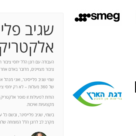
שגיב פליי
 תקופת עבודה משותפת בת 10 שנים.
ותף מספר תחנות: פארק מיני ישראל בלטרון,
אלקטריק
יום טופ 94 באילת. בין לבין נעזרתי בך בפעילויות אחרות שבהן היינו
האוסקר של איגוד המפרסמים.
ה יוזם , מדרבן ומייצר תקשורת יש
העבודה עם רונן הלל יחסי ציבור ה
יש בך את היכולת להניע את כלל הצוות
ציבור מצויינים, מדובר באדם אחר
נדרשים לך. הקשרים שלך עם עולם התקשורת
שמי שגיב פלייסיגר, ואני מנהל א
תה חפץ ובקבועי זמן קצרים.
של 360 מעלות – לא רק יחסי ציבור אלא טיפול בכל המערכים השיווקיים של החברה.
ל מימד פרסומי ומכיר את רזי הפעלתו. על אף
הודות לפעילות זו סופר אלקטריק
קנה לצוות שלי ולי את התחושה, שרק אנו
מקצועיות ואיכות.
נן שגורות בפיך. המאגר האנרגטי שלך בלתי
ותך כשותף לתכנון אסטרטגי הן לתקציבים
בשמי, שגיב פלייסיגר, ובשם כל 
ן הרב שלך מאפשרים לי כלקוח, לסמוך עליך
מקרב לב לרונן הלל המומחה שלנו
ה הגבוה ובסטנדרט הרצוי לי. אתה גורם
. רונן, תודה לך על תרומתך המקצועית ויכולותיך