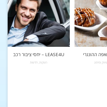
אפה ההונגרי
LEASE4U – יחסי ציבור רכב
יווק ומיתוג
השקות
,
חדשות