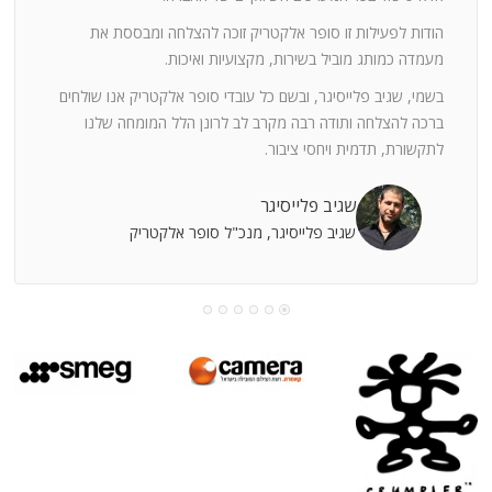
ה
חוצי
הודות לפעילות זו סופר אלקטריק זוכה להצלחה ומבססת את
ן
מעמדה כמותג מוביל בשירות, מקצועיות ואיכות.
בשמי, שגיב פלייסיגר, ובשם כל עובדי סופר אלקטריק אנו שולחים
מי
ברכה להצלחה ותודה רבה מקרב לב לרונן הלל המומחה שלנו
לתקשורת, תדמית ויחסי ציבור.
קוחות
שגיב פלייסיגר
שגיב פלייסיגר, מנכ"ל סופר אלקטריק
עושה
עי
רומתך