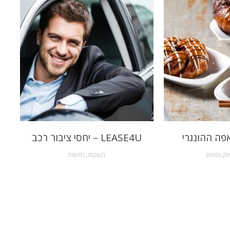
פה ההונגרי
LEASE4U – יחסי ציבור רכב
ווק ומיתוג
השקות
,
חדשות