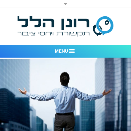
MENU
רונן הלל יחסי ציבור
אודות החברה
דוגמאות לעבודות שביצענו
לקוחות – משרד יחסי ציבור רונן הלל
חדר חדשות