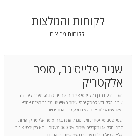
לקוחות והמלצות
לקוחות מרוצים
שגיב פלייסיגר, סופר
בודה
אלקטריק
חנות:
העבודה עם רונן הלל יחסי ציבור היא חוויה גדולה. מעבר לעובדה
שרונן הלל יודע לספק יחסי ציבור מצויינים, מדובר באדם אחראי
וד
מאד שיודע לספק תוצאות ולעמוד בהתחייבויות.
שמי שגיב פלייסיגר, ואני מנהל את חברת סופר אלקטריק. הודות
ומייצר
לרונן הלל אנו מקבלים שירות של 360 מעלות – לא רק יחסי ציבור
ש בך
אלא טיפול בכל המערכים השיווקיים של החברה.