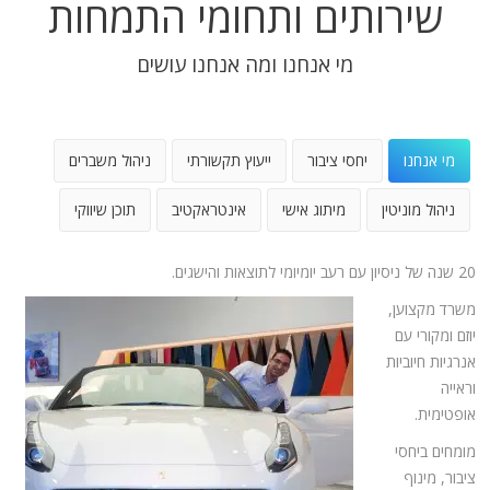
שירותים ותחומי התמחות
מי אנחנו ומה אנחנו עושים
מי אנחנו
יחסי ציבור
ייעוץ תקשורתי
ניהול משברים
ניהול מוניטין
מיתוג אישי
אינטראקטיב
תוכן שיווקי
20 שנה של ניסיון עם רעב יומיומי לתוצאות והישגים.
משרד מקצוען,
יוזם ומקורי עם
אנרגיות חיוביות
וראייה
אופטימית.
מומחים ביחסי
ציבור, מינוף