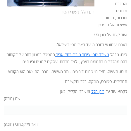
והחדרת
מותגים
רונן הלל. נעים להכיר
וחברות, מיתוג
אישי וניהול מוניטין.
ועוד קצת על רונן הלל
בעברו עיתונאי ודובר הוועד האולימפי בישראל.
כיום: מנהל
משרד יחסי ציבור מוביל בתל אביב
המטפל במגוון רחב של לקוחות
בהם מהגדולים בתחומם בארץ, לצד חברות ועסקים קטנים ובינוניים.
מוטו: תעשה, תצליח! פחות דיבורים ויותר מעשים. מבחן התוצאה הוא הקובע!
תחביבים: ספורט, מוזיקה, רכב ותקשורת
לקרוא עוד על
רונן הלל
ומשרדו הקליקו כאן
שם (חובה)
דואר אלקטרוני (חובה)