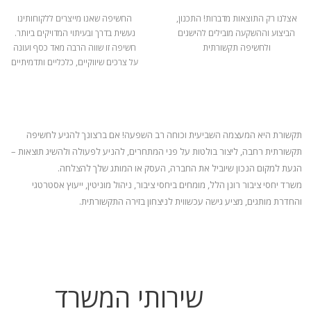
אצלנו רק התוצאות מדברות! התכנון,
החשיפה שאנו מייצרים ללקוחותינו
הביצוע וההשקעה מובילים להישגים
נעשית בדרך ובעיתוי המדויקים ביותר.
ולחשיפה תקשורתית
חשיפה זו שווה הרבה מאד כסף ועונה
על צרכים שיווקיים, כלכליים ותדמיתיים
תקשורת היא המעצמה השביעית וכוחה רב השפעה! אם ברצונך להגיע לחשיפה
תקשורתית רחבה, ליצור בולטות על פני המתחרים, להניע
לפעולה ולהשיג תוצאות –
הגעת למקום הנכון שיוביל את החברה, העסק או המותג שלך להצלחה.
משרד יחסי ציבור רונן הלל, מומחים ביחסי ציבור, ניהול מוניטין, ייעוץ אסטרטגי
והחדרת מותגים, מציע גישה עכשווית לניצחון בזירה התקשורתית.
שירותי המשרד