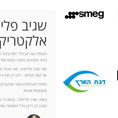
שגיב פליי
 תקופת עבודה משותפת בת 10 שנים.
ותף מספר תחנות: פארק מיני ישראל בלטרון,
אלקטריק
יום טופ 94 באילת. בין לבין נעזרתי בך בפעילויות אחרות שבהן היינו
האוסקר של איגוד המפרסמים.
ה יוזם , מדרבן ומייצר תקשורת יש
העבודה עם רונן הלל יחסי ציבור ה
יש בך את היכולת להניע את כלל הצוות
ציבור מצויינים, מדובר באדם אחר
נדרשים לך. הקשרים שלך עם עולם התקשורת
שמי שגיב פלייסיגר, ואני מנהל א
תה חפץ ובקבועי זמן קצרים.
של 360 מעלות – לא רק יחסי ציבור אלא טיפול בכל המערכים השיווקיים של החברה.
ל מימד פרסומי ומכיר את רזי הפעלתו. על אף
הודות לפעילות זו סופר אלקטריק
קנה לצוות שלי ולי את התחושה, שרק אנו
מקצועיות ואיכות.
נן שגורות בפיך. המאגר האנרגטי שלך בלתי
ותך כשותף לתכנון אסטרטגי הן לתקציבים
בשמי, שגיב פלייסיגר, ובשם כל 
ן הרב שלך מאפשרים לי כלקוח, לסמוך עליך
מקרב לב לרונן הלל המומחה שלנו
ה הגבוה ובסטנדרט הרצוי לי. אתה גורם
. רונן, תודה לך על תרומתך המקצועית ויכולותיך