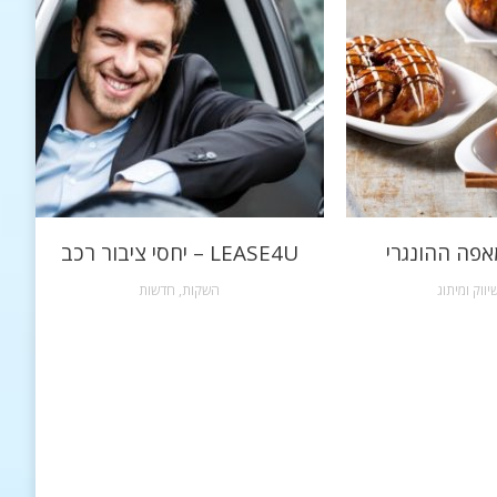
אפה ההונגרי
LEASE4U – יחסי ציבור רכב
יווק ומיתוג
השקות
,
חדשות