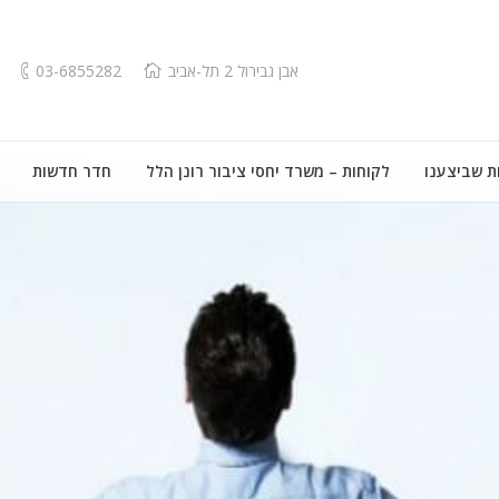
אבן גבירול 2 תל-אביב
03-6855282
ת שביצענו
לקוחות – משרד יחסי ציבור רונן הלל
חדר חדשות