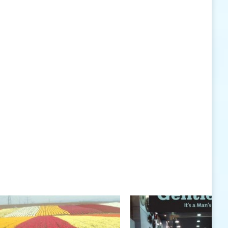
האישיות העומדים לרשותי ללא סייג ומגבלות.
שנה טובה לך ולבני ביתך.
חיים רוגטקה, מנכ"ל פארק אתגרים, טופ 94, אילת
חיים רוגטקה
חיים רוגטקה, מנכ"ל פארק אתגרים TOP 94