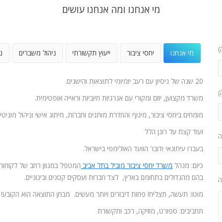
מי אנחנו ומה אנחנו עושים
)
מי אנחנו
יחסי ציבור
ייעוץ תקשורתי
ניהול משברים
נ
20 שנה של ניסיון עם רעב יומיומי לתוצאות והישגים.
)
משרד מקצוען, יוזם ומקורי עם אנרגיות חיוביות וראייה אופטימית.
מומחים ביחסי ציבור, מינוף והחדרת מותגים וחברות, מיתוג אישי וניהול מוניטין
ועוד קצת על רונן הלל
ה
בעברו עיתונאי ודובר הוועד האולימפי בישראל.
כיום: מנהל
משרד יחסי ציבור מוביל בתל אביב
המטפל במגוון רחב של לקוחות
בהם מהגדולים בתחומם בארץ, לצד חברות ועסקים קטנים ובינוניים.
ה
מוטו: תעשה, תצליח! פחות דיבורים ויותר מעשים. מבחן התוצאה הוא הקובע!
תחביבים: ספורט, מוזיקה, רכב ותקשורת