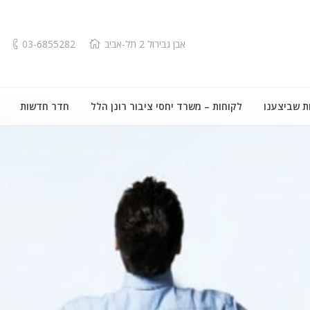
אבן גבירול 2 תל-אביב
03-6855282
ת שביצענו
לקוחות – משרד יחסי ציבור רונן הלל
חדר חדשות