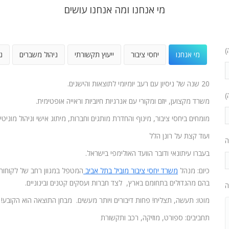
מי אנחנו ומה אנחנו עושים
)
מי אנחנו
יחסי ציבור
ייעוץ תקשורתי
ניהול משברים
נ
20 שנה של ניסיון עם רעב יומיומי לתוצאות והישגים.
)
משרד מקצוען, יוזם ומקורי עם אנרגיות חיוביות וראייה אופטימית.
מומחים ביחסי ציבור, מינוף והחדרת מותגים וחברות, מיתוג אישי וניהול מוניטין
ועוד קצת על רונן הלל
ה
בעברו עיתונאי ודובר הוועד האולימפי בישראל.
כיום: מנהל
משרד יחסי ציבור מוביל בתל אביב
המטפל במגוון רחב של לקוחות
בהם מהגדולים בתחומם בארץ, לצד חברות ועסקים קטנים ובינוניים.
ה
מוטו: תעשה, תצליח! פחות דיבורים ויותר מעשים. מבחן התוצאה הוא הקובע!
תחביבים: ספורט, מוזיקה, רכב ותקשורת