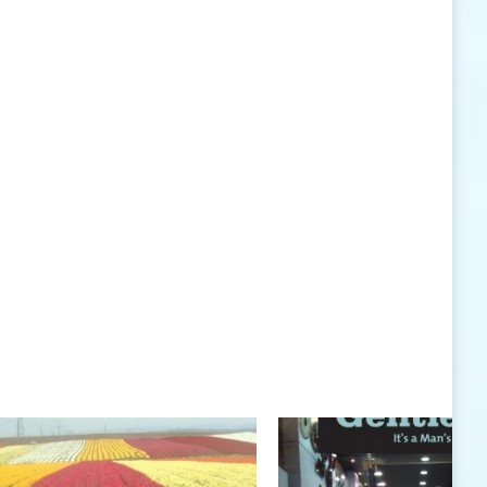
האישיות העומדים לרשותי ללא סייג ומגבלות.
שנה טובה לך ולבני ביתך.
חיים רוגטקה, מנכ"ל פארק אתגרים, טופ 94, אילת
חיים רוגטקה
חיים רוגטקה, מנכ"ל פארק אתגרים TOP 94