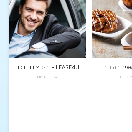
אפה ההונגרי
LEASE4U – יחסי ציבור רכב
יווק ומיתוג
השקות
,
חדשות