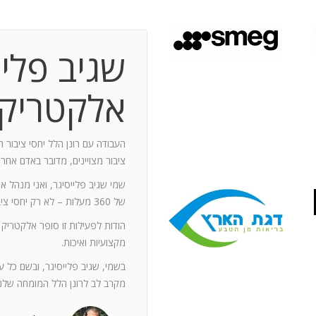
שגיב פליי
 תקופת עבודה משותפת בת 10 שנים.
ותף מספר תחנות: פארק מיני ישראל בלטרון,
אלקטריק
יום טופ 94 באילת. בין לבין נעזרתי בך בפעילויות אחרות שבהן היינו
האוסקר של איגוד המפרסמים.
ה יוזם , מדרבן ומייצר תקשורת יש
העבודה עם רונן הלל יחסי ציבור ה
יש בך את היכולת להניע את כלל הצוות
ציבור מצויינים, מדובר באדם אחר
נדרשים לך. הקשרים שלך עם עולם התקשורת
שמי שגיב פלייסיגר, ואני מנהל א
תה חפץ ובקבועי זמן קצרים.
של 360 מעלות – לא רק יחסי ציבור אלא טיפול בכל המערכים השיווקיים של החברה.
ל מימד פרסומי ומכיר את רזי הפעלתו. על אף
הודות לפעילות זו סופר אלקטריק
קנה לצוות שלי ולי את התחושה, שרק אנו
מקצועיות ואיכות.
נן שגורות בפיך. המאגר האנרגטי שלך בלתי
ותך כשותף לתכנון אסטרטגי הן לתקציבים
בשמי, שגיב פלייסיגר, ובשם כל 
ן הרב שלך מאפשרים לי כלקוח, לסמוך עליך
מקרב לב לרונן הלל המומחה שלנו
ה הגבוה ובסטנדרט הרצוי לי. אתה גורם
. רונן, תודה לך על תרומתך המקצועית ויכולותיך