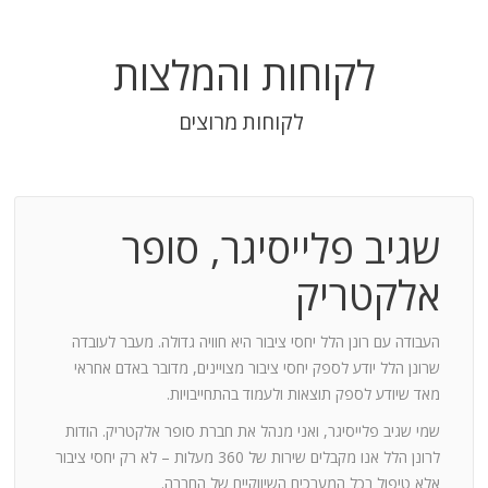
לקוחות והמלצות
לקוחות מרוצים
שגיב פלייסיגר, סופר
בודה
אלקטריק
חנות:
העבודה עם רונן הלל יחסי ציבור היא חוויה גדולה. מעבר לעובדה
שרונן הלל יודע לספק יחסי ציבור מצויינים, מדובר באדם אחראי
וד
מאד שיודע לספק תוצאות ולעמוד בהתחייבויות.
שמי שגיב פלייסיגר, ואני מנהל את חברת סופר אלקטריק. הודות
ומייצר
לרונן הלל אנו מקבלים שירות של 360 מעלות – לא רק יחסי ציבור
ש בך
אלא טיפול בכל המערכים השיווקיים של החברה.