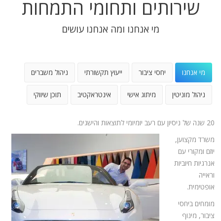
שירותים ותחומי התמחות
מי אנחנו ומה אנחנו עושים
מי אנחנו
יחסי ציבור
ייעוץ תקשורתי
ניהול משברים
ניהול מוניטין
מיתוג אישי
אינטראקטיב
תוכן שיווקי
20 שנה של ניסיון עם רעב יומיומי לתוצאות והישגים.
משרד מקצוען,
יוזם ומקורי עם
אנרגיות חיוביות
וראייה
אופטימית.
מומחים ביחסי
ציבור, מינוף