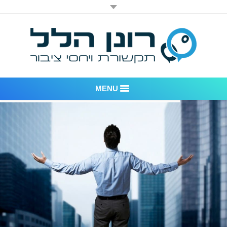
MENU
רונן הלל יחסי ציבור
אודות החברה
דוגמאות לעבודות שביצענו
לקוחות – משרד יחסי ציבור רונן הלל
חדר חדשות