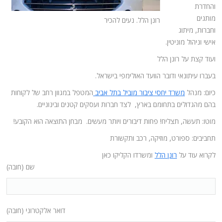
והחדרת
מותגים
רונן הלל. נעים להכיר
וחברות, מיתוג
אישי וניהול מוניטין.
ועוד קצת על רונן הלל
בעברו עיתונאי ודובר הוועד האולימפי בישראל.
כיום: מנהל
משרד יחסי ציבור מוביל בתל אביב
המטפל במגוון רחב של לקוחות
בהם מהגדולים בתחומם בארץ, לצד חברות ועסקים קטנים ובינוניים.
מוטו: תעשה, תצליח! פחות דיבורים ויותר מעשים. מבחן התוצאה הוא הקובע!
תחביבים: ספורט, מוזיקה, רכב ותקשורת
לקרוא עוד על
רונן הלל
ומשרדו הקליקו כאן
שם (חובה)
דואר אלקטרוני (חובה)