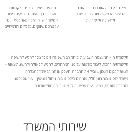
אצלנו רק התוצאות מדברות! התכנון,
החשיפה שאנו מייצרים ללקוחותינו
הביצוע וההשקעה מובילים להישגים
נעשית בדרך ובעיתוי המדויקים ביותר.
ולחשיפה תקשורתית
חשיפה זו שווה הרבה מאד כסף ועונה
על צרכים שיווקיים, כלכליים ותדמיתיים
תקשורת היא המעצמה השביעית וכוחה רב השפעה! אם ברצונך להגיע לחשיפה
תקשורתית רחבה, ליצור בולטות על פני המתחרים, להניע
לפעולה ולהשיג תוצאות –
הגעת למקום הנכון שיוביל את החברה, העסק או המותג שלך להצלחה.
משרד יחסי ציבור רונן הלל, מומחים ביחסי ציבור, ניהול מוניטין, ייעוץ אסטרטגי
והחדרת מותגים, מציע גישה עכשווית לניצחון בזירה התקשורתית.
שירותי המשרד