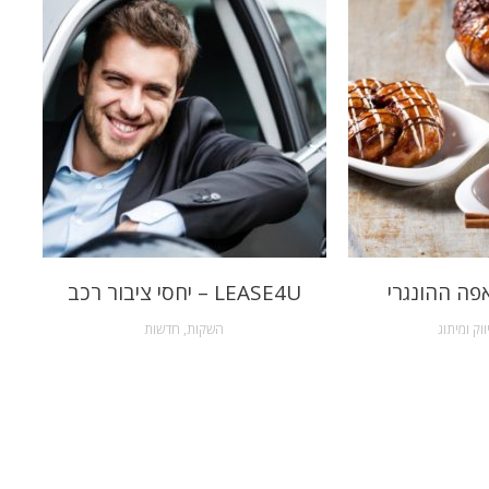
פה ההונגרי
LEASE4U – יחסי ציבור רכב
ווק ומיתוג
השקות
,
חדשות