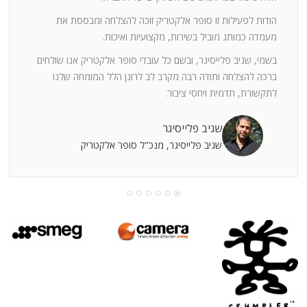
ה
חוצי
הודות לפעילות זו סופר אלקטריק זוכה להצלחה ומבססת את
ן
מעמדה כמותג מוביל בשירות, מקצועיות ואיכות.
בשמי, שגיב פלייסיגר, ובשם כל עובדי סופר אלקטריק אנו שולחים
מי
ברכה להצלחה ותודה רבה מקרב לב לרונן הלל המומחה שלנו
לתקשורת, תדמית ויחסי ציבור.
קוחות
שגיב פלייסיגר
שגיב פלייסיגר, מנכ"ל סופר אלקטריק
עושה
עי
רומתך