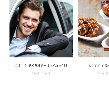
פה ההונגרי
LEASE4U – יחסי ציבור רכב
ווק ומיתוג
השקות
,
חדשות