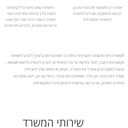
אצלנו רק התוצאות מדברות! התכנון,
החשיפה שאנו מייצרים ללקוחותינו
הביצוע וההשקעה מובילים להישגים
נעשית בדרך ובעיתוי המדויקים ביותר.
ולחשיפה תקשורתית
חשיפה זו שווה הרבה מאד כסף ועונה
על צרכים שיווקיים, כלכליים ותדמיתיים
תקשורת היא המעצמה השביעית וכוחה רב השפעה! אם ברצונך להגיע לחשיפה
תקשורתית רחבה, ליצור בולטות על פני המתחרים, להניע
לפעולה ולהשיג תוצאות –
הגעת למקום הנכון שיוביל את החברה, העסק או המותג שלך להצלחה.
משרד יחסי ציבור רונן הלל, מומחים ביחסי ציבור, ניהול מוניטין, ייעוץ אסטרטגי
והחדרת מותגים, מציע גישה עכשווית לניצחון בזירה התקשורתית.
שירותי המשרד