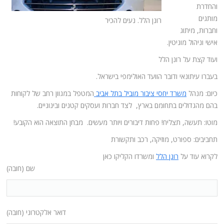
והחדרת
מותגים
רונן הלל. נעים להכיר
וחברות, מיתוג
אישי וניהול מוניטין.
ועוד קצת על רונן הלל
בעברו עיתונאי ודובר הוועד האולימפי בישראל.
כיום: מנהל
משרד יחסי ציבור מוביל בתל אביב
המטפל במגוון רחב של לקוחות
בהם מהגדולים בתחומם בארץ, לצד חברות ועסקים קטנים ובינוניים.
מוטו: תעשה, תצליח! פחות דיבורים ויותר מעשים. מבחן התוצאה הוא הקובע!
תחביבים: ספורט, מוזיקה, רכב ותקשורת
לקרוא עוד על
רונן הלל
ומשרדו הקליקו כאן
שם (חובה)
דואר אלקטרוני (חובה)