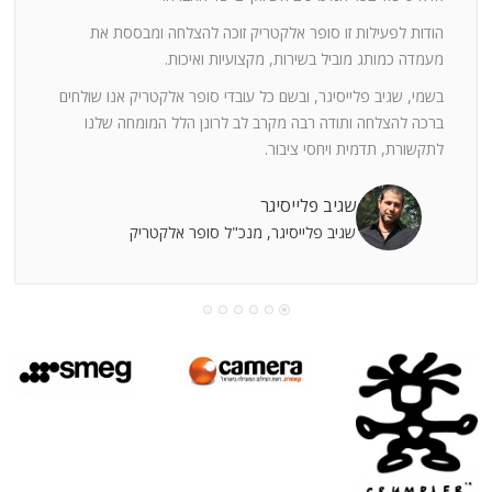
ה
חוצי
הודות לפעילות זו סופר אלקטריק זוכה להצלחה ומבססת את
ן
מעמדה כמותג מוביל בשירות, מקצועיות ואיכות.
בשמי, שגיב פלייסיגר, ובשם כל עובדי סופר אלקטריק אנו שולחים
מי
ברכה להצלחה ותודה רבה מקרב לב לרונן הלל המומחה שלנו
לתקשורת, תדמית ויחסי ציבור.
קוחות
שגיב פלייסיגר
שגיב פלייסיגר, מנכ"ל סופר אלקטריק
עושה
עי
רומתך