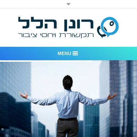
MENU
רונן הלל יחסי ציבור
אודות החברה
דוגמאות לעבודות שביצענו
לקוחות – משרד יחסי ציבור רונן הלל
חדר חדשות