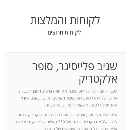
לקוחות והמלצות
לקוחות מרוצים
שגיב פלייסיגר, סופר
בודה
אלקטריק
חנות:
העבודה עם רונן הלל יחסי ציבור היא חוויה גדולה. מעבר לעובדה
שרונן הלל יודע לספק יחסי ציבור מצויינים, מדובר באדם אחראי
וד
מאד שיודע לספק תוצאות ולעמוד בהתחייבויות.
שמי שגיב פלייסיגר, ואני מנהל את חברת סופר אלקטריק. הודות
ומייצר
לרונן הלל אנו מקבלים שירות של 360 מעלות – לא רק יחסי ציבור
ש בך
אלא טיפול בכל המערכים השיווקיים של החברה.