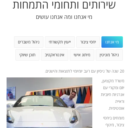
שירותים ותחומי התמחות
מי אנחנו ומה אנחנו עושים
מי אנחנו
יחסי ציבור
ייעוץ תקשורתי
ניהול משברים
ניהול מוניטין
מיתוג אישי
אינטראקטיב
תוכן שיווקי
20 שנה של ניסיון עם רעב יומיומי לתוצאות והישגים.
משרד מקצוען,
יוזם ומקורי עם
אנרגיות חיוביות
וראייה
אופטימית.
מומחים ביחסי
ציבור, מינוף