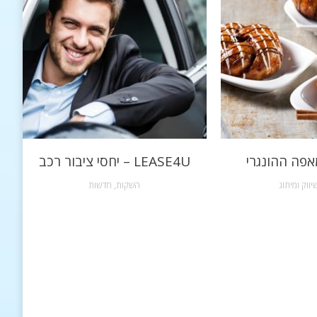
אפה ההונגרי
LEASE4U – יחסי ציבור רכב
יווק ומיתוג
השקות
,
חדשות