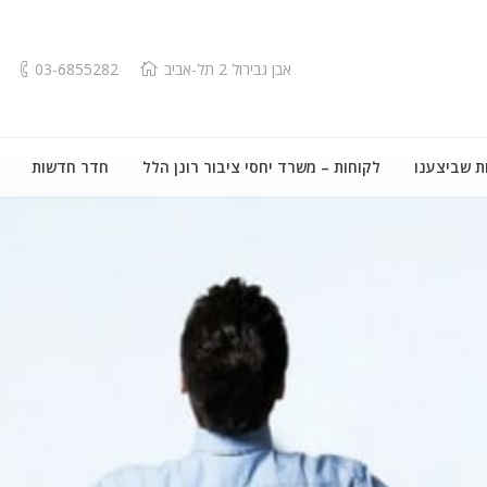
אבן גבירול 2 תל-אביב
03-6855282
ת שביצענו
לקוחות – משרד יחסי ציבור רונן הלל
חדר חדשות