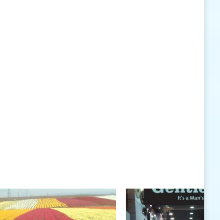
האישיות העומדים לרשותי ללא סייג ומגבלות.
שנה טובה לך ולבני ביתך.
חיים רוגטקה, מנכ"ל פארק אתגרים, טופ 94, אילת
חיים רוגטקה
חיים רוגטקה, מנכ"ל פארק אתגרים TOP 94