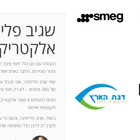
שגיב פליי
 תקופת עבודה משותפת בת 10 שנים.
ותף מספר תחנות: פארק מיני ישראל בלטרון,
אלקטריק
יום טופ 94 באילת. בין לבין נעזרתי בך בפעילויות אחרות שבהן היינו
האוסקר של איגוד המפרסמים.
ה יוזם , מדרבן ומייצר תקשורת יש
העבודה עם רונן הלל יחסי ציבור ה
יש בך את היכולת להניע את כלל הצוות
ציבור מצויינים, מדובר באדם אחר
נדרשים לך. הקשרים שלך עם עולם התקשורת
שמי שגיב פלייסיגר, ואני מנהל א
תה חפץ ובקבועי זמן קצרים.
של 360 מעלות – לא רק יחסי ציבור אלא טיפול בכל המערכים השיווקיים של החברה.
ל מימד פרסומי ומכיר את רזי הפעלתו. על אף
הודות לפעילות זו סופר אלקטריק
קנה לצוות שלי ולי את התחושה, שרק אנו
מקצועיות ואיכות.
נן שגורות בפיך. המאגר האנרגטי שלך בלתי
ותך כשותף לתכנון אסטרטגי הן לתקציבים
בשמי, שגיב פלייסיגר, ובשם כל 
ן הרב שלך מאפשרים לי כלקוח, לסמוך עליך
מקרב לב לרונן הלל המומחה שלנו
ה הגבוה ובסטנדרט הרצוי לי. אתה גורם
. רונן, תודה לך על תרומתך המקצועית ויכולותיך