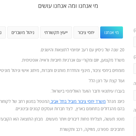
מי אנחנו ומה אנחנו עושים
)
מי אנחנו
יחסי ציבור
ייעוץ תקשורתי
ניהול משברים
נ
20 שנה של ניסיון עם רעב יומיומי לתוצאות והישגים.
)
משרד מקצוען, יוזם ומקורי עם אנרגיות חיוביות וראייה אופטימית.
מומחים ביחסי ציבור, מינוף והחדרת מותגים וחברות, מיתוג אישי וניהול מוניטין
ועוד קצת על רונן הלל
ה
בעברו עיתונאי ודובר הוועד האולימפי בישראל.
כיום: מנהל
משרד יחסי ציבור מוביל בתל אביב
המטפל במגוון רחב של לקוחות
בהם מהגדולים בתחומם בארץ, לצד חברות ועסקים קטנים ובינוניים.
ה
מוטו: תעשה, תצליח! פחות דיבורים ויותר מעשים. מבחן התוצאה הוא הקובע!
תחביבים: ספורט, מוזיקה, רכב ותקשורת