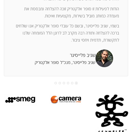
ה
חוצי
הודות לפעילות זו סופר אלקטריק זוכה להצלחה ומבססת את
ן
מעמדה כמותג מוביל בשירות, מקצועיות ואיכות.
בשמי, שגיב פלייסיגר, ובשם כל עובדי סופר אלקטריק אנו שולחים
מי
ברכה להצלחה ותודה רבה מקרב לב לרונן הלל המומחה שלנו
לתקשורת, תדמית ויחסי ציבור.
קוחות
שגיב פלייסיגר
שגיב פלייסיגר, מנכ"ל סופר אלקטריק
עושה
עי
רומתך