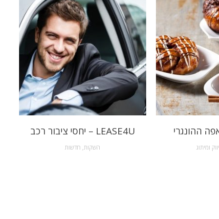
פה ההונגרי
LEASE4U – יחסי ציבור רכב
ווק ומיתוג
השקות
,
חדשות