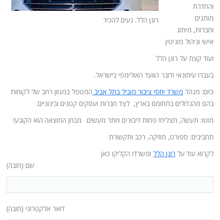
והחדרת
מותגים
רונן הלל. נעים להכיר
וחברות, מיתוג
אישי וניהול מוניטין.
ועוד קצת על רונן הלל
בעברו עיתונאי ודובר הוועד האולימפי בישראל.
כיום: מנהל
משרד יחסי ציבור מוביל בתל אביב
המטפל במגוון רחב של לקוחות
בהם מהגדולים בתחומם בארץ, לצד חברות ועסקים קטנים ובינוניים.
מוטו: תעשה, תצליח! פחות דיבורים ויותר מעשים. מבחן התוצאה הוא הקובע!
תחביבים: ספורט, מוזיקה, רכב ותקשורת
לקרוא עוד על
רונן הלל
ומשרדו הקליקו כאן
שם (חובה)
דואר אלקטרוני (חובה)