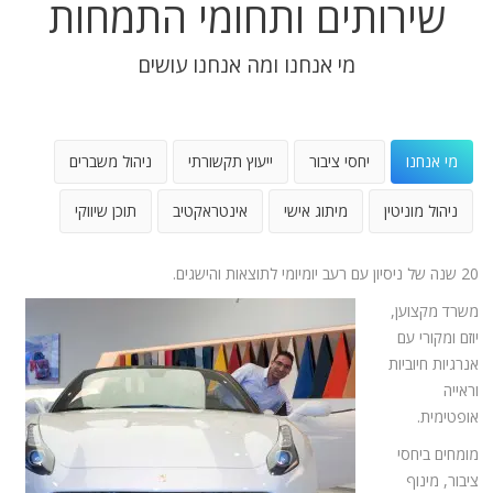
שירותים ותחומי התמחות
מי אנחנו ומה אנחנו עושים
מי אנחנו
יחסי ציבור
ייעוץ תקשורתי
ניהול משברים
ניהול מוניטין
מיתוג אישי
אינטראקטיב
תוכן שיווקי
20 שנה של ניסיון עם רעב יומיומי לתוצאות והישגים.
משרד מקצוען,
יוזם ומקורי עם
אנרגיות חיוביות
וראייה
אופטימית.
מומחים ביחסי
ציבור, מינוף