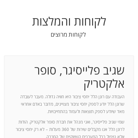
לקוחות והמלצות
לקוחות מרוצים
שגיב פלייסיגר, סופר
בודה
אלקטריק
חנות:
העבודה עם רונן הלל יחסי ציבור היא חוויה גדולה. מעבר לעובדה
שרונן הלל יודע לספק יחסי ציבור מצויינים, מדובר באדם אחראי
וד
מאד שיודע לספק תוצאות ולעמוד בהתחייבויות.
שמי שגיב פלייסיגר, ואני מנהל את חברת סופר אלקטריק. הודות
ומייצר
לרונן הלל אנו מקבלים שירות של 360 מעלות – לא רק יחסי ציבור
ש בך
אלא טיפול בכל המערכים השיווקיים של החברה.