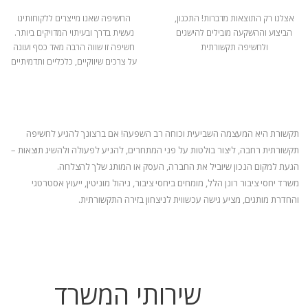
אצלנו רק התוצאות מדברות! התכנון,
החשיפה שאנו מייצרים ללקוחותינו
הביצוע וההשקעה מובילים להישגים
נעשית בדרך ובעיתוי המדויקים ביותר.
ולחשיפה תקשורתית
חשיפה זו שווה הרבה מאד כסף ועונה
על צרכים שיווקיים, כלכליים ותדמיתיים
תקשורת היא המעצמה השביעית וכוחה רב השפעה! אם ברצונך להגיע לחשיפה
תקשורתית רחבה, ליצור בולטות על פני המתחרים, להניע
לפעולה ולהשיג תוצאות –
הגעת למקום הנכון שיוביל את החברה, העסק או המותג שלך להצלחה.
משרד יחסי ציבור רונן הלל, מומחים ביחסי ציבור, ניהול מוניטין, ייעוץ אסטרטגי
והחדרת מותגים, מציע גישה עכשווית לניצחון בזירה התקשורתית.
שירותי המשרד