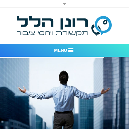
MENU
רונן הלל יחסי ציבור
אודות החברה
דוגמאות לעבודות שביצענו
לקוחות – משרד יחסי ציבור רונן הלל
חדר חדשות