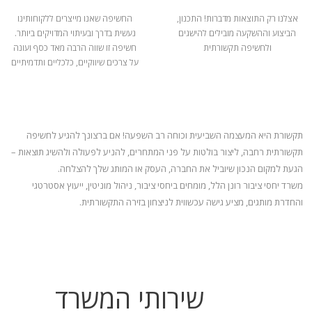
אצלנו רק התוצאות מדברות! התכנון,
החשיפה שאנו מייצרים ללקוחותינו
הביצוע וההשקעה מובילים להישגים
נעשית בדרך ובעיתוי המדויקים ביותר.
ולחשיפה תקשורתית
חשיפה זו שווה הרבה מאד כסף ועונה
על צרכים שיווקיים, כלכליים ותדמיתיים
תקשורת היא המעצמה השביעית וכוחה רב השפעה! אם ברצונך להגיע לחשיפה
תקשורתית רחבה, ליצור בולטות על פני המתחרים, להניע
לפעולה ולהשיג תוצאות –
הגעת למקום הנכון שיוביל את החברה, העסק או המותג שלך להצלחה.
משרד יחסי ציבור רונן הלל, מומחים ביחסי ציבור, ניהול מוניטין, ייעוץ אסטרטגי
והחדרת מותגים, מציע גישה עכשווית לניצחון בזירה התקשורתית.
שירותי המשרד