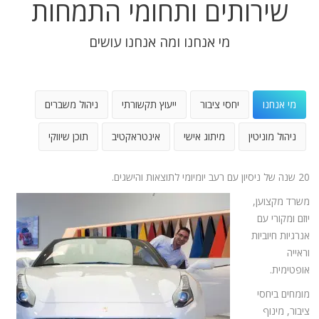
שירותים ותחומי התמחות
מי אנחנו ומה אנחנו עושים
מי אנחנו
יחסי ציבור
ייעוץ תקשורתי
ניהול משברים
ניהול מוניטין
מיתוג אישי
אינטראקטיב
תוכן שיווקי
20 שנה של ניסיון עם רעב יומיומי לתוצאות והישגים.
משרד מקצוען,
יוזם ומקורי עם
אנרגיות חיוביות
וראייה
אופטימית.
מומחים ביחסי
ציבור, מינוף