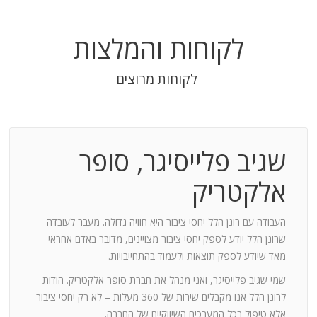
לקוחות והמלצות
לקוחות מרוצים
שגיב פלייסיגר, סופר
בודה
אלקטריק
חנות:
העבודה עם רונן הלל יחסי ציבור היא חוויה גדולה. מעבר לעובדה
שרונן הלל יודע לספק יחסי ציבור מצויינים, מדובר באדם אחראי
וד
מאד שיודע לספק תוצאות ולעמוד בהתחייבויות.
שמי שגיב פלייסיגר, ואני מנהל את חברת סופר אלקטריק. הודות
ומייצר
לרונן הלל אנו מקבלים שירות של 360 מעלות – לא רק יחסי ציבור
ש בך
אלא טיפול בכל המערכים השיווקיים של החברה.