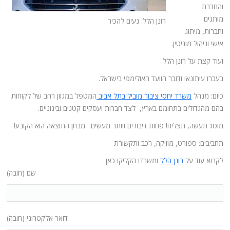
והחדרת
מותגים
רונן הלל. נעים להכיר
וחברות, מיתוג
אישי וניהול מוניטין.
ועוד קצת על רונן הלל
בעברו עיתונאי ודובר הוועד האולימפי בישראל.
כיום: מנהל
משרד יחסי ציבור מוביל בתל אביב
המטפל במגוון רחב של לקוחות
בהם מהגדולים בתחומם בארץ, לצד חברות ועסקים קטנים ובינוניים.
מוטו: תעשה, תצליח! פחות דיבורים ויותר מעשים. מבחן התוצאה הוא הקובע!
תחביבים: ספורט, מוזיקה, רכב ותקשורת
לקרוא עוד על
רונן הלל
ומשרדו הקליקו כאן
שם (חובה)
דואר אלקטרוני (חובה)