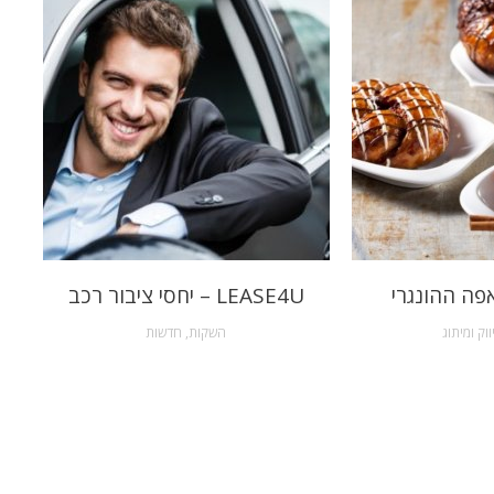
פה ההונגרי
LEASE4U – יחסי ציבור רכב
ווק ומיתוג
השקות
,
חדשות