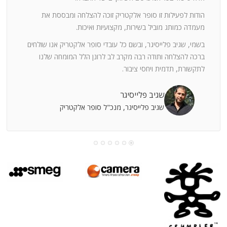
ה
חוצי
הודות לפעילות זו סופר אלקטריק זוכה להצלחה ומבססת את
ן
מעמדה כמותג מוביל בשירות, מקצועיות ואיכות.
בשמי, שגיב פלייסיגר, ובשם כל עובדי סופר אלקטריק אנו שולחים
מי
ברכה להצלחה ותודה רבה מקרב לב לרונן הלל המומחה שלנו
לתקשורת, תדמית ויחסי ציבור.
קוחות
שגיב פלייסיגר
שגיב פלייסיגר, מנכ"ל סופר אלקטריק
עושה
עי
רומתך