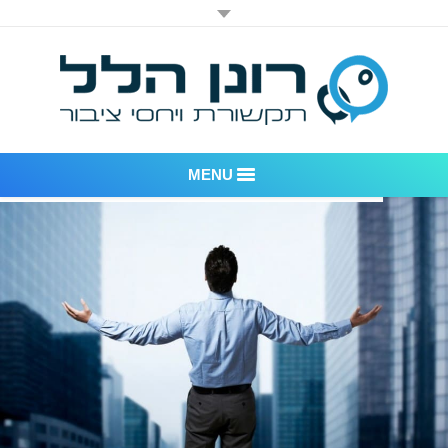
MENU
רונן הלל יחסי ציבור
אודות החברה
דוגמאות לעבודות שביצענו
לקוחות – משרד יחסי ציבור רונן הלל
חדר חדשות