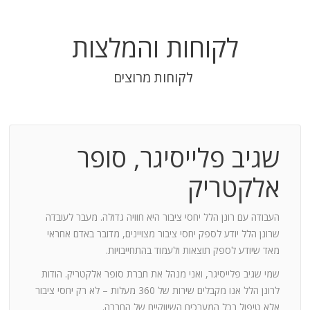
לקוחות והמלצות
לקוחות מרוצים
שגיב פלייסיגר, סופר
בודה
אלקטריק
חנות:
העבודה עם רונן הלל יחסי ציבור היא חוויה גדולה. מעבר לעובדה
שרונן הלל יודע לספק יחסי ציבור מצויינים, מדובר באדם אחראי
וד
מאד שיודע לספק תוצאות ולעמוד בהתחייבויות.
שמי שגיב פלייסיגר, ואני מנהל את חברת סופר אלקטריק. הודות
ומייצר
לרונן הלל אנו מקבלים שירות של 360 מעלות – לא רק יחסי ציבור
ש בך
אלא טיפול בכל המערכים השיווקיים של החברה.