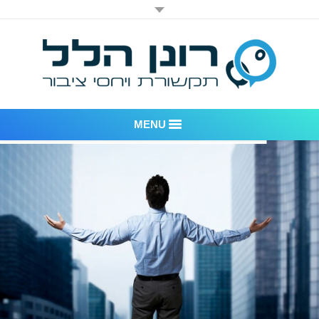
MENU
רונן הלל יחסי ציבור
אודות החברה
דוגמאות לעבודות שביצענו
לקוחות – משרד יחסי ציבור רונן הלל
חדר חדשות