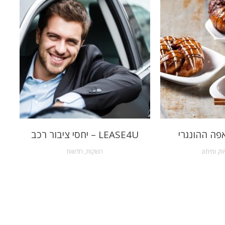
פה ההונגרי
LEASE4U – יחסי ציבור רכב
ווק ומיתוג
השקות
,
חדשות