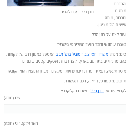
והחדרת
מותגים
רונן הלל. נעים להכיר
וחברות, מיתוג
אישי וניהול מוניטין.
ועוד קצת על רונן הלל
בעברו עיתונאי ודובר הוועד האולימפי בישראל.
כיום: מנהל
משרד יחסי ציבור מוביל בתל אביב
המטפל במגוון רחב של לקוחות
בהם מהגדולים בתחומם בארץ, לצד חברות ועסקים קטנים ובינוניים.
מוטו: תעשה, תצליח! פחות דיבורים ויותר מעשים. מבחן התוצאה הוא הקובע!
תחביבים: ספורט, מוזיקה, רכב ותקשורת
לקרוא עוד על
רונן הלל
ומשרדו הקליקו כאן
שם (חובה)
דואר אלקטרוני (חובה)