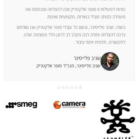
ה
חוצי
הודות לפעילות זו סופר אלקטריק זוכה להצלחה ומבססת את
ן
מעמדה כמותג מוביל בשירות, מקצועיות ואיכות.
בשמי, שגיב פלייסיגר, ובשם כל עובדי סופר אלקטריק אנו שולחים
מי
ברכה להצלחה ותודה רבה מקרב לב לרונן הלל המומחה שלנו
לתקשורת, תדמית ויחסי ציבור.
קוחות
שגיב פלייסיגר
שגיב פלייסיגר, מנכ"ל סופר אלקטריק
עושה
עי
רומתך