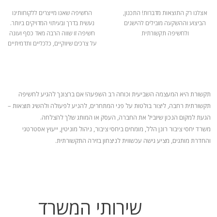
אצלנו רק התוצאות מדברות! התכנון,
החשיפה שאנו מייצרים ללקוחותינו
הביצוע וההשקעה מובילים להישגים
נעשית בדרך ובעיתוי המדויקים ביותר.
ולחשיפה תקשורתית
חשיפה זו שווה הרבה מאד כסף ועונה
על צרכים שיווקיים, כלכליים ותדמיתיים
תקשורת היא המעצמה השביעית וכוחה רב השפעה! אם ברצונך להגיע לחשיפה
תקשורתית רחבה, ליצור בולטות על פני המתחרים, להניע
לפעולה ולהשיג תוצאות –
הגעת למקום הנכון שיוביל את החברה, העסק או המותג שלך להצלחה.
משרד יחסי ציבור רונן הלל, מומחים ביחסי ציבור, ניהול מוניטין, ייעוץ אסטרטגי
והחדרת מותגים, מציע גישה עכשווית לניצחון בזירה התקשורתית.
שירותי המשרד