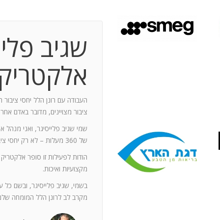
שגיב פליי
 תקופת עבודה משותפת בת 10 שנים.
ותף מספר תחנות: פארק מיני ישראל בלטרון,
אלקטריק
יום טופ 94 באילת. בין לבין נעזרתי בך בפעילויות אחרות שבהן היינו
האוסקר של איגוד המפרסמים.
ה יוזם , מדרבן ומייצר תקשורת יש
העבודה עם רונן הלל יחסי ציבור ה
יש בך את היכולת להניע את כלל הצוות
ציבור מצויינים, מדובר באדם אחר
נדרשים לך. הקשרים שלך עם עולם התקשורת
שמי שגיב פלייסיגר, ואני מנהל א
תה חפץ ובקבועי זמן קצרים.
של 360 מעלות – לא רק יחסי ציבור אלא טיפול בכל המערכים השיווקיים של החברה.
ל מימד פרסומי ומכיר את רזי הפעלתו. על אף
הודות לפעילות זו סופר אלקטריק
קנה לצוות שלי ולי את התחושה, שרק אנו
מקצועיות ואיכות.
נן שגורות בפיך. המאגר האנרגטי שלך בלתי
ותך כשותף לתכנון אסטרטגי הן לתקציבים
בשמי, שגיב פלייסיגר, ובשם כל 
ן הרב שלך מאפשרים לי כלקוח, לסמוך עליך
מקרב לב לרונן הלל המומחה שלנו
ה הגבוה ובסטנדרט הרצוי לי. אתה גורם
. רונן, תודה לך על תרומתך המקצועית ויכולותיך