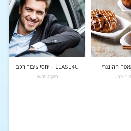
אפה ההונגרי
LEASE4U – יחסי ציבור רכב
יווק ומיתוג
השקות
,
חדשות