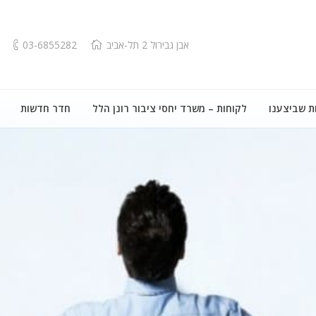
אבן גבירול 2 תל-אביב
03-6855282
ת שביצענו
לקוחות – משרד יחסי ציבור רונן הלל
חדר חדשות