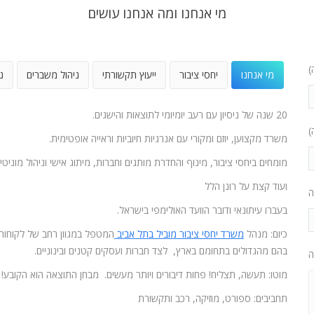
מי אנחנו ומה אנחנו עושים
)
מי אנחנו
יחסי ציבור
ייעוץ תקשורתי
ניהול משברים
נ
20 שנה של ניסיון עם רעב יומיומי לתוצאות והישגים.
)
משרד מקצוען, יוזם ומקורי עם אנרגיות חיוביות וראייה אופטימית.
מומחים ביחסי ציבור, מינוף והחדרת מותגים וחברות, מיתוג אישי וניהול מוניטין
ועוד קצת על רונן הלל
ה
בעברו עיתונאי ודובר הוועד האולימפי בישראל.
כיום: מנהל
משרד יחסי ציבור מוביל בתל אביב
המטפל במגוון רחב של לקוחות
בהם מהגדולים בתחומם בארץ, לצד חברות ועסקים קטנים ובינוניים.
ה
מוטו: תעשה, תצליח! פחות דיבורים ויותר מעשים. מבחן התוצאה הוא הקובע!
תחביבים: ספורט, מוזיקה, רכב ותקשורת