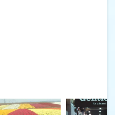
האישיות העומדים לרשותי ללא סייג ומגבלות.
שנה טובה לך ולבני ביתך.
חיים רוגטקה, מנכ"ל פארק אתגרים, טופ 94, אילת
חיים רוגטקה
חיים רוגטקה, מנכ"ל פארק אתגרים TOP 94