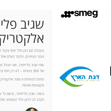
שגיב פליי
 תקופת עבודה משותפת בת 10 שנים.
ותף מספר תחנות: פארק מיני ישראל בלטרון,
אלקטריק
יום טופ 94 באילת. בין לבין נעזרתי בך בפעילויות אחרות שבהן היינו
האוסקר של איגוד המפרסמים.
ה יוזם , מדרבן ומייצר תקשורת יש
העבודה עם רונן הלל יחסי ציבור ה
יש בך את היכולת להניע את כלל הצוות
ציבור מצויינים, מדובר באדם אחר
נדרשים לך. הקשרים שלך עם עולם התקשורת
שמי שגיב פלייסיגר, ואני מנהל א
תה חפץ ובקבועי זמן קצרים.
של 360 מעלות – לא רק יחסי ציבור אלא טיפול בכל המערכים השיווקיים של החברה.
ל מימד פרסומי ומכיר את רזי הפעלתו. על אף
הודות לפעילות זו סופר אלקטריק
קנה לצוות שלי ולי את התחושה, שרק אנו
מקצועיות ואיכות.
נן שגורות בפיך. המאגר האנרגטי שלך בלתי
ותך כשותף לתכנון אסטרטגי הן לתקציבים
בשמי, שגיב פלייסיגר, ובשם כל 
ן הרב שלך מאפשרים לי כלקוח, לסמוך עליך
מקרב לב לרונן הלל המומחה שלנו
ה הגבוה ובסטנדרט הרצוי לי. אתה גורם
. רונן, תודה לך על תרומתך המקצועית ויכולותיך