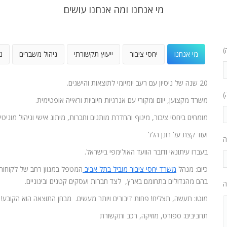
מי אנחנו ומה אנחנו עושים
)
מי אנחנו
יחסי ציבור
ייעוץ תקשורתי
ניהול משברים
נ
20 שנה של ניסיון עם רעב יומיומי לתוצאות והישגים.
)
משרד מקצוען, יוזם ומקורי עם אנרגיות חיוביות וראייה אופטימית.
מומחים ביחסי ציבור, מינוף והחדרת מותגים וחברות, מיתוג אישי וניהול מוניטין
ועוד קצת על רונן הלל
ה
בעברו עיתונאי ודובר הוועד האולימפי בישראל.
כיום: מנהל
משרד יחסי ציבור מוביל בתל אביב
המטפל במגוון רחב של לקוחות
בהם מהגדולים בתחומם בארץ, לצד חברות ועסקים קטנים ובינוניים.
ה
מוטו: תעשה, תצליח! פחות דיבורים ויותר מעשים. מבחן התוצאה הוא הקובע!
תחביבים: ספורט, מוזיקה, רכב ותקשורת