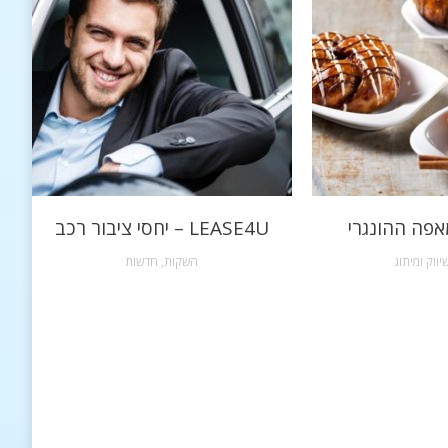
אפה ההונגרי
LEASE4U – יחסי ציבור רכב
יווק ומיתוג
השקות
,
חדשות