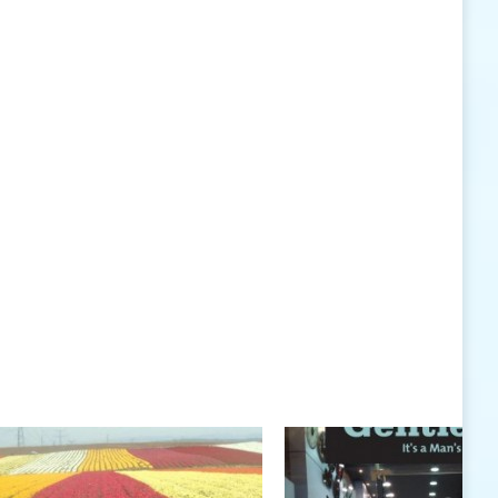
האישיות העומדים לרשותי ללא סייג ומגבלות.
שנה טובה לך ולבני ביתך.
חיים רוגטקה, מנכ"ל פארק אתגרים, טופ 94, אילת
חיים רוגטקה
חיים רוגטקה, מנכ"ל פארק אתגרים TOP 94