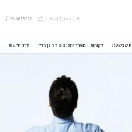
אבן גבירול 2 תל-אביב
03-6855282
ת שביצענו
לקוחות – משרד יחסי ציבור רונן הלל
חדר חדשות