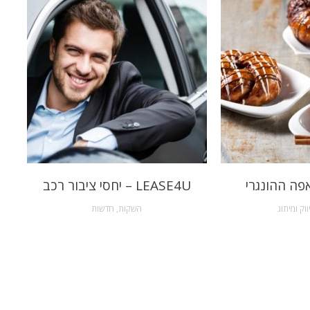
פה ההונגרי
LEASE4U – יחסי ציבור רכב
ווק ומיתוג
השקות
,
חדשות