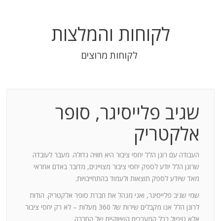
לקוחות והמלצות
לקוחות מרוצים
שגיב פלייסיגר, סופר
בודה
אלקטריק
חנות:
העבודה עם רונן הלל יחסי ציבור היא חוויה גדולה. מעבר לעובדה
שרונן הלל יודע לספק יחסי ציבור מצויינים, מדובר באדם אחראי
וד
מאד שיודע לספק תוצאות ולעמוד בהתחייבויות.
שמי שגיב פלייסיגר, ואני מנהל את חברת סופר אלקטריק. הודות
ומייצר
לרונן הלל אנו מקבלים שירות של 360 מעלות – לא רק יחסי ציבור
ש בך
אלא טיפול בכל המערכים השיווקיים של החברה.