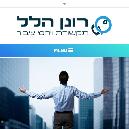
MENU
רונן הלל יחסי ציבור
אודות החברה
דוגמאות לעבודות שביצענו
לקוחות – משרד יחסי ציבור רונן הלל
חדר חדשות