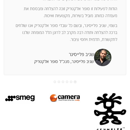
ה
חוצי
הודות לפעילות זו סופר אלקטריק זוכה להצלחה ומבססת את
ן
מעמדה כמותג מוביל בשירות, מקצועיות ואיכות.
בשמי, שגיב פלייסיגר, ובשם כל עובדי סופר אלקטריק אנו שולחים
מי
ברכה להצלחה ותודה רבה מקרב לב לרונן הלל המומחה שלנו
לתקשורת, תדמית ויחסי ציבור.
קוחות
שגיב פלייסיגר
שגיב פלייסיגר, מנכ"ל סופר אלקטריק
עושה
עי
רומתך