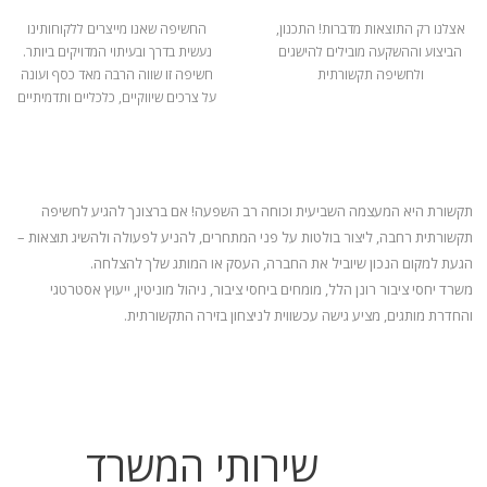
אצלנו רק התוצאות מדברות! התכנון,
החשיפה שאנו מייצרים ללקוחותינו
הביצוע וההשקעה מובילים להישגים
נעשית בדרך ובעיתוי המדויקים ביותר.
ולחשיפה תקשורתית
חשיפה זו שווה הרבה מאד כסף ועונה
על צרכים שיווקיים, כלכליים ותדמיתיים
תקשורת היא המעצמה השביעית וכוחה רב השפעה! אם ברצונך להגיע לחשיפה
תקשורתית רחבה, ליצור בולטות על פני המתחרים, להניע
לפעולה ולהשיג תוצאות –
הגעת למקום הנכון שיוביל את החברה, העסק או המותג שלך להצלחה.
משרד יחסי ציבור רונן הלל, מומחים ביחסי ציבור, ניהול מוניטין, ייעוץ אסטרטגי
והחדרת מותגים, מציע גישה עכשווית לניצחון בזירה התקשורתית.
שירותי המשרד