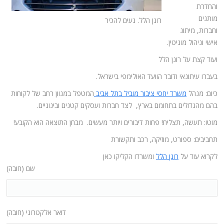
והחדרת
מותגים
רונן הלל. נעים להכיר
וחברות, מיתוג
אישי וניהול מוניטין.
ועוד קצת על רונן הלל
בעברו עיתונאי ודובר הוועד האולימפי בישראל.
כיום: מנהל
משרד יחסי ציבור מוביל בתל אביב
המטפל במגוון רחב של לקוחות
בהם מהגדולים בתחומם בארץ, לצד חברות ועסקים קטנים ובינוניים.
מוטו: תעשה, תצליח! פחות דיבורים ויותר מעשים. מבחן התוצאה הוא הקובע!
תחביבים: ספורט, מוזיקה, רכב ותקשורת
לקרוא עוד על
רונן הלל
ומשרדו הקליקו כאן
שם (חובה)
דואר אלקטרוני (חובה)