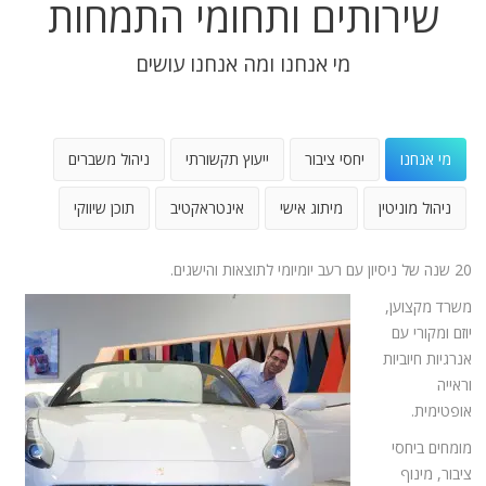
שירותים ותחומי התמחות
מי אנחנו ומה אנחנו עושים
מי אנחנו
יחסי ציבור
ייעוץ תקשורתי
ניהול משברים
ניהול מוניטין
מיתוג אישי
אינטראקטיב
תוכן שיווקי
20 שנה של ניסיון עם רעב יומיומי לתוצאות והישגים.
משרד מקצוען,
יוזם ומקורי עם
אנרגיות חיוביות
וראייה
אופטימית.
מומחים ביחסי
ציבור, מינוף