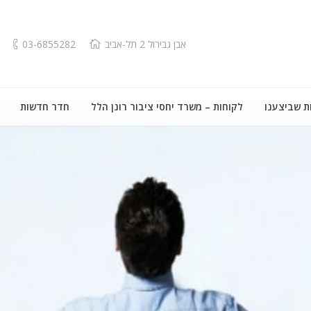
אבן גבירול 2 תל-אביב
03-6855282
ת שביצענו
לקוחות – משרד יחסי ציבור רונן הלל
חדר חדשות