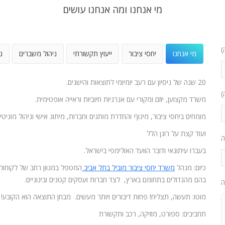
מי אנחנו ומה אנחנו עושים
)
מי אנחנו
יחסי ציבור
ייעוץ תקשורתי
ניהול משברים
נ
20 שנה של ניסיון עם רעב יומיומי לתוצאות והישגים.
)
משרד מקצוען, יוזם ומקורי עם אנרגיות חיוביות וראייה אופטימית.
מומחים ביחסי ציבור, מינוף והחדרת מותגים וחברות, מיתוג אישי וניהול מוניטין
ועוד קצת על רונן הלל
ה
בעברו עיתונאי ודובר הוועד האולימפי בישראל.
כיום: מנהל
משרד יחסי ציבור מוביל בתל אביב
המטפל במגוון רחב של לקוחות
בהם מהגדולים בתחומם בארץ, לצד חברות ועסקים קטנים ובינוניים.
ה
מוטו: תעשה, תצליח! פחות דיבורים ויותר מעשים. מבחן התוצאה הוא הקובע!
תחביבים: ספורט, מוזיקה, רכב ותקשורת