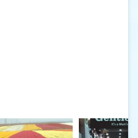
האישיות העומדים לרשותי ללא סייג ומגבלות.
שנה טובה לך ולבני ביתך.
חיים רוגטקה, מנכ"ל פארק אתגרים, טופ 94, אילת
חיים רוגטקה
חיים רוגטקה, מנכ"ל פארק אתגרים TOP 94