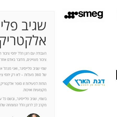
שגיב פליי
 תקופת עבודה משותפת בת 10 שנים.
ותף מספר תחנות: פארק מיני ישראל בלטרון,
אלקטריק
יום טופ 94 באילת. בין לבין נעזרתי בך בפעילויות אחרות שבהן היינו
האוסקר של איגוד המפרסמים.
ה יוזם , מדרבן ומייצר תקשורת יש
העבודה עם רונן הלל יחסי ציבור ה
יש בך את היכולת להניע את כלל הצוות
ציבור מצויינים, מדובר באדם אחר
נדרשים לך. הקשרים שלך עם עולם התקשורת
שמי שגיב פלייסיגר, ואני מנהל א
תה חפץ ובקבועי זמן קצרים.
של 360 מעלות – לא רק יחסי ציבור אלא טיפול בכל המערכים השיווקיים של החברה.
ל מימד פרסומי ומכיר את רזי הפעלתו. על אף
הודות לפעילות זו סופר אלקטריק
קנה לצוות שלי ולי את התחושה, שרק אנו
מקצועיות ואיכות.
נן שגורות בפיך. המאגר האנרגטי שלך בלתי
ותך כשותף לתכנון אסטרטגי הן לתקציבים
בשמי, שגיב פלייסיגר, ובשם כל 
ן הרב שלך מאפשרים לי כלקוח, לסמוך עליך
מקרב לב לרונן הלל המומחה שלנו
ה הגבוה ובסטנדרט הרצוי לי. אתה גורם
. רונן, תודה לך על תרומתך המקצועית ויכולותיך