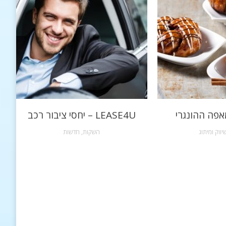
אפה ההונגרי
LEASE4U – יחסי ציבור רכב
יווק ומיתוג
השקות
,
חדשות