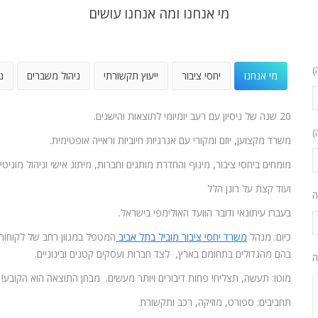
מי אנחנו ומה אנחנו עושים
)
מי אנחנו
יחסי ציבור
ייעוץ תקשורתי
ניהול משברים
נ
20 שנה של ניסיון עם רעב יומיומי לתוצאות והישגים.
)
משרד מקצוען, יוזם ומקורי עם אנרגיות חיוביות וראייה אופטימית.
מומחים ביחסי ציבור, מינוף והחדרת מותגים וחברות, מיתוג אישי וניהול מוניטין
ועוד קצת על רונן הלל
ה
בעברו עיתונאי ודובר הוועד האולימפי בישראל.
כיום: מנהל
משרד יחסי ציבור מוביל בתל אביב
המטפל במגוון רחב של לקוחות
בהם מהגדולים בתחומם בארץ, לצד חברות ועסקים קטנים ובינוניים.
ה
מוטו: תעשה, תצליח! פחות דיבורים ויותר מעשים. מבחן התוצאה הוא הקובע!
תחביבים: ספורט, מוזיקה, רכב ותקשורת