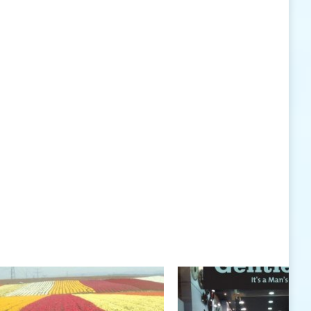
האישיות העומדים לרשותי ללא סייג ומגבלות.
שנה טובה לך ולבני ביתך.
חיים רוגטקה, מנכ"ל פארק אתגרים, טופ 94, אילת
חיים רוגטקה
חיים רוגטקה, מנכ"ל פארק אתגרים TOP 94