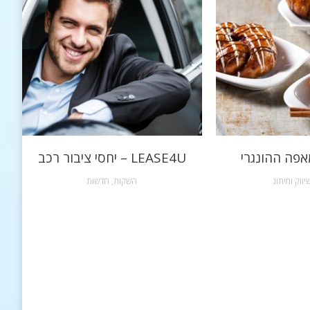
אפה ההונגרי
LEASE4U – יחסי ציבור רכב
יווק ומיתוג
השקות
,
חדשות