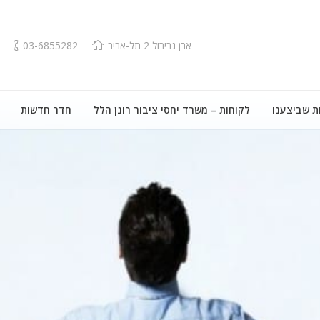
אבן גבירול 2 תל-אביב
03-6855282
ת שביצענו
לקוחות – משרד יחסי ציבור רונן הלל
חדר חדשות