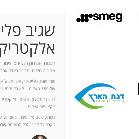
שגיב פליי
 תקופת עבודה משותפת בת 10 שנים.
ותף מספר תחנות: פארק מיני ישראל בלטרון,
אלקטריק
יום טופ 94 באילת. בין לבין נעזרתי בך בפעילויות אחרות שבהן היינו
האוסקר של איגוד המפרסמים.
ה יוזם , מדרבן ומייצר תקשורת יש
העבודה עם רונן הלל יחסי ציבור ה
יש בך את היכולת להניע את כלל הצוות
ציבור מצויינים, מדובר באדם אחר
נדרשים לך. הקשרים שלך עם עולם התקשורת
שמי שגיב פלייסיגר, ואני מנהל א
תה חפץ ובקבועי זמן קצרים.
של 360 מעלות – לא רק יחסי ציבור אלא טיפול בכל המערכים השיווקיים של החברה.
ל מימד פרסומי ומכיר את רזי הפעלתו. על אף
הודות לפעילות זו סופר אלקטריק
קנה לצוות שלי ולי את התחושה, שרק אנו
מקצועיות ואיכות.
נן שגורות בפיך. המאגר האנרגטי שלך בלתי
ותך כשותף לתכנון אסטרטגי הן לתקציבים
בשמי, שגיב פלייסיגר, ובשם כל 
ן הרב שלך מאפשרים לי כלקוח, לסמוך עליך
מקרב לב לרונן הלל המומחה שלנו
ה הגבוה ובסטנדרט הרצוי לי. אתה גורם
. רונן, תודה לך על תרומתך המקצועית ויכולותיך