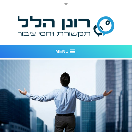
MENU
רונן הלל יחסי ציבור
אודות החברה
דוגמאות לעבודות שביצענו
לקוחות – משרד יחסי ציבור רונן הלל
חדר חדשות