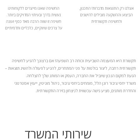
אצלנו רק התוצאות מדברות! התכנון,
החשיפה שאנו מייצרים ללקוחותינו
הביצוע וההשקעה מובילים להישגים
נעשית בדרך ובעיתוי המדויקים ביותר.
ולחשיפה תקשורתית
חשיפה זו שווה הרבה מאד כסף ועונה
על צרכים שיווקיים, כלכליים ותדמיתיים
תקשורת היא המעצמה השביעית וכוחה רב השפעה! אם ברצונך להגיע לחשיפה
תקשורתית רחבה, ליצור בולטות על פני המתחרים, להניע
לפעולה ולהשיג תוצאות –
הגעת למקום הנכון שיוביל את החברה, העסק או המותג שלך להצלחה.
משרד יחסי ציבור רונן הלל, מומחים ביחסי ציבור, ניהול מוניטין, ייעוץ אסטרטגי
והחדרת מותגים, מציע גישה עכשווית לניצחון בזירה התקשורתית.
שירותי המשרד