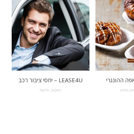
פה ההונגרי
LEASE4U – יחסי ציבור רכב
ווק ומיתוג
השקות
,
חדשות