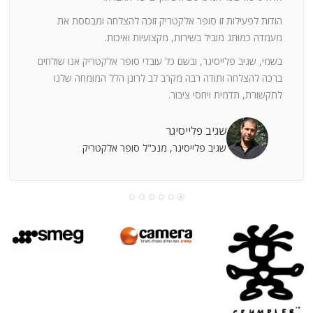
ה
חוצי
הודות לפעילות זו סופר אלקטריק זוכה להצלחה ומבססת את
ן
מעמדה כמותג מוביל בשירות, מקצועיות ואיכות.
בשמי, שגיב פלייסיגר, ובשם כל עובדי סופר אלקטריק אנו שולחים
מי
ברכה להצלחה ותודה רבה מקרב לב לרונן הלל המומחה שלנו
לתקשורת, תדמית ויחסי ציבור.
קוחות
שגיב פלייסיגר
שגיב פלייסיגר, מנכ"ל סופר אלקטריק
עושה
עי
רומתך