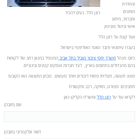
והחדרת
מותגים
רונן הלל. נעים להכיר
וחברות, מיתוג
אישי וניהול מוניטין.
ועוד קצת על רונן הלל
בעברו עיתונאי ודובר הוועד האולימפי בישראל.
כיום: מנהל
משרד יחסי ציבור מוביל בתל אביב
המטפל במגוון רחב של לקוחות
בהם מהגדולים בתחומם בארץ, לצד חברות ועסקים קטנים ובינוניים.
מוטו: תעשה, תצליח! פחות דיבורים ויותר מעשים. מבחן התוצאה הוא הקובע!
תחביבים: ספורט, מוזיקה, רכב ותקשורת
לקרוא עוד על
רונן הלל
ומשרדו הקליקו כאן
שם (חובה)
דואר אלקטרוני (חובה)