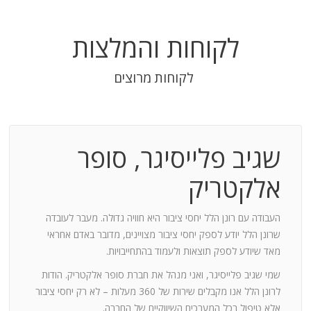
לקוחות והמלצות
לקוחות מרוצים
שגיב פלייסיגר, סופר
בודה
אלקטריק
חנות:
העבודה עם רונן הלל יחסי ציבור היא חוויה גדולה. מעבר לעובדה
שרונן הלל יודע לספק יחסי ציבור מצויינים, מדובר באדם אחראי
וד
מאד שיודע לספק תוצאות ולעמוד בהתחייבויות.
שמי שגיב פלייסיגר, ואני מנהל את חברת סופר אלקטריק. הודות
ומייצר
לרונן הלל אנו מקבלים שירות של 360 מעלות – לא רק יחסי ציבור
ש בך
אלא טיפול בכל המערכים השיווקיים של החברה.