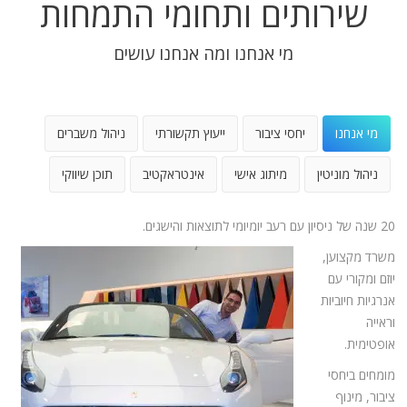
שירותים ותחומי התמחות
מי אנחנו ומה אנחנו עושים
מי אנחנו
יחסי ציבור
ייעוץ תקשורתי
ניהול משברים
ניהול מוניטין
מיתוג אישי
אינטראקטיב
תוכן שיווקי
20 שנה של ניסיון עם רעב יומיומי לתוצאות והישגים.
משרד מקצוען,
יוזם ומקורי עם
אנרגיות חיוביות
וראייה
אופטימית.
מומחים ביחסי
ציבור, מינוף