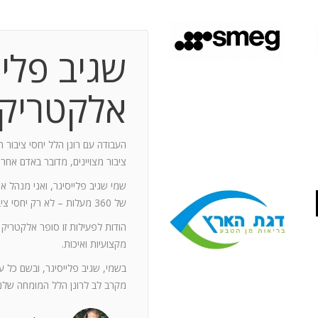
שגיב פליי
 תקופת עבודה משותפת בת 10 שנים.
ותף מספר תחנות: פארק מיני ישראל בלטרון,
אלקטריק
יום טופ 94 באילת. בין לבין נעזרתי בך בפעילויות אחרות שבהן היינו
האוסקר של איגוד המפרסמים.
ה יוזם , מדרבן ומייצר תקשורת יש
העבודה עם רונן הלל יחסי ציבור ה
יש בך את היכולת להניע את כלל הצוות
ציבור מצויינים, מדובר באדם אחר
נדרשים לך. הקשרים שלך עם עולם התקשורת
שמי שגיב פלייסיגר, ואני מנהל א
תה חפץ ובקבועי זמן קצרים.
של 360 מעלות – לא רק יחסי ציבור אלא טיפול בכל המערכים השיווקיים של החברה.
ל מימד פרסומי ומכיר את רזי הפעלתו. על אף
הודות לפעילות זו סופר אלקטריק
קנה לצוות שלי ולי את התחושה, שרק אנו
מקצועיות ואיכות.
נן שגורות בפיך. המאגר האנרגטי שלך בלתי
ותך כשותף לתכנון אסטרטגי הן לתקציבים
בשמי, שגיב פלייסיגר, ובשם כל 
ן הרב שלך מאפשרים לי כלקוח, לסמוך עליך
מקרב לב לרונן הלל המומחה שלנו
ה הגבוה ובסטנדרט הרצוי לי. אתה גורם
. רונן, תודה לך על תרומתך המקצועית ויכולותיך