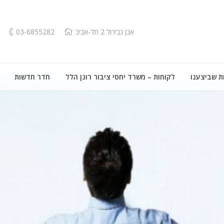
אבן גבירול 2 תל-אביב
03-6855282
ת שביצענו
לקוחות – משרד יחסי ציבור רונן הלל
חדר חדשות