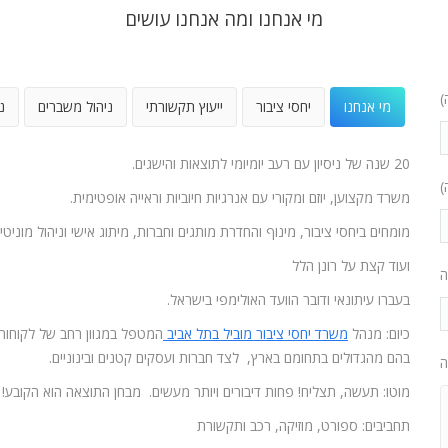
מי אנחנו ומה אנחנו עושים
)
מי אנחנו
יחסי ציבור
ייעוץ תקשורתי
ניהול משברים
נ
20 שנה של ניסיון עם רעב יומיומי לתוצאות והישגים.
)
משרד מקצוען, יוזם ומקורי עם אנרגיות חיוביות וראייה אופטימית.
מומחים ביחסי ציבור, מינוף והחדרת מותגים וחברות, מיתוג אישי וניהול מוניטין
ועוד קצת על רונן הלל
ה
בעברו עיתונאי ודובר הוועד האולימפי בישראל.
כיום: מנהל
משרד יחסי ציבור מוביל בתל אביב
המטפל במגוון רחב של לקוחות
בהם מהגדולים בתחומם בארץ, לצד חברות ועסקים קטנים ובינוניים.
ה
מוטו: תעשה, תצליח! פחות דיבורים ויותר מעשים. מבחן התוצאה הוא הקובע!
תחביבים: ספורט, מוזיקה, רכב ותקשורת