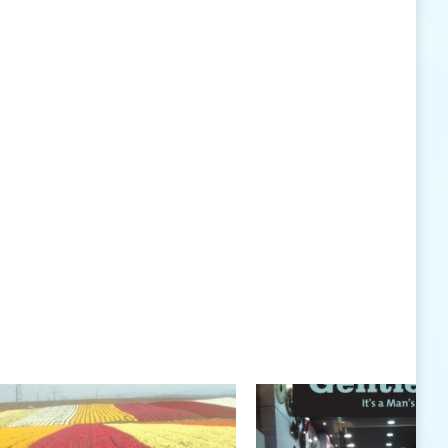
האישיות העומדים לרשותי ללא סייג ומגבלות.
שנה טובה לך ולבני ביתך.
חיים רוגטקה, מנכ"ל פארק אתגרים, טופ 94, אילת
חיים רוגטקה
חיים רוגטקה, מנכ"ל פארק אתגרים TOP 94