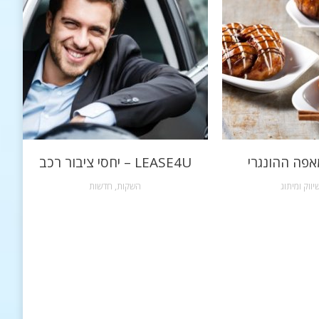
אפה ההונגרי
LEASE4U – יחסי ציבור רכב
יווק ומיתוג
השקות
,
חדשות