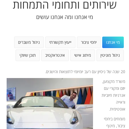
שירותים ותחומי התמחות
מי אנחנו ומה אנחנו עושים
מי אנחנו
יחסי ציבור
ייעוץ תקשורתי
ניהול משברים
ניהול מוניטין
מיתוג אישי
אינטראקטיב
תוכן שיווקי
20 שנה של ניסיון עם רעב יומיומי לתוצאות והישגים.
משרד מקצוען,
יוזם ומקורי עם
אנרגיות חיוביות
וראייה
אופטימית.
מומחים ביחסי
ציבור, מינוף