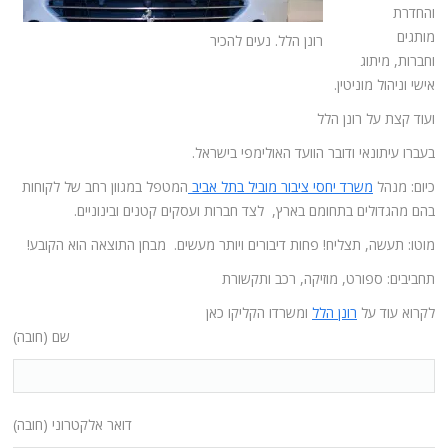
והחדרת
מותגים
רונן הלל. נעים להכיר
וחברות, מיתוג
אישי וניהול מוניטין.
ועוד קצת על רונן הלל
בעברו עיתונאי ודובר הוועד האולימפי בישראל.
כיום: מנהל
משרד יחסי ציבור מוביל בתל אביב
המטפל במגוון רחב של לקוחות
בהם מהגדולים בתחומם בארץ, לצד חברות ועסקים קטנים ובינוניים.
מוטו: תעשה, תצליח! פחות דיבורים ויותר מעשים. מבחן התוצאה הוא הקובע!
תחביבים: ספורט, מוזיקה, רכב ותקשורת
לקרוא עוד על
רונן הלל
ומשרדו הקליקו כאן
שם (חובה)
דואר אלקטרוני (חובה)