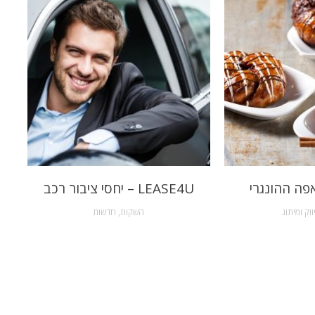
פה ההונגרי
LEASE4U – יחסי ציבור רכב
ווק ומיתוג
השקות
,
חדשות