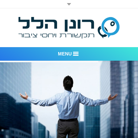
MENU
רונן הלל יחסי ציבור
אודות החברה
דוגמאות לעבודות שביצענו
לקוחות – משרד יחסי ציבור רונן הלל
חדר חדשות