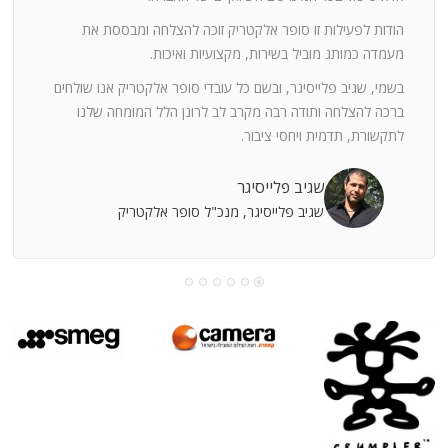
ה
חוצי
הודות לפעילות זו סופר אלקטריק זוכה להצלחה ומבססת את
ן
מעמדה כמותג מוביל בשירות, מקצועיות ואיכות.
בשמי, שגיב פלייסיגר, ובשם כל עובדי סופר אלקטריק אנו שולחים
מי
ברכה להצלחה ותודה רבה מקרב לב לרונן הלל המומחה שלנו
לתקשורת, תדמית ויחסי ציבור.
קוחות
שגיב פלייסיגר
שגיב פלייסיגר, מנכ"ל סופר אלקטריק
עושה
עי
רומתך