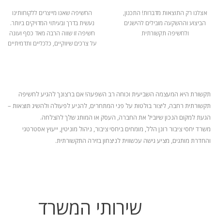
אצלנו רק התוצאות מדברות! התכנון,
החשיפה שאנו מייצרים ללקוחותינו
הביצוע וההשקעה מובילים להישגים
נעשית בדרך ובעיתוי המדויקים ביותר.
ולחשיפה תקשורתית
חשיפה זו שווה הרבה מאד כסף ועונה
על צרכים שיווקיים, כלכליים ותדמיתיים
תקשורת היא המעצמה השביעית וכוחה רב השפעה! אם ברצונך להגיע לחשיפה
תקשורתית רחבה, ליצור בולטות על פני המתחרים, להניע
לפעולה ולהשיג תוצאות –
הגעת למקום הנכון שיוביל את החברה, העסק או המותג שלך להצלחה.
משרד יחסי ציבור רונן הלל, מומחים ביחסי ציבור, ניהול מוניטין, ייעוץ אסטרטגי
והחדרת מותגים, מציע גישה עכשווית לניצחון בזירה התקשורתית.
שירותי המשרד