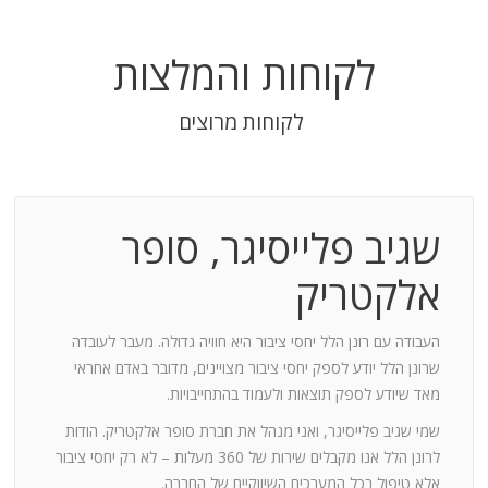
לקוחות והמלצות
לקוחות מרוצים
שגיב פלייסיגר, סופר
בודה
אלקטריק
חנות:
העבודה עם רונן הלל יחסי ציבור היא חוויה גדולה. מעבר לעובדה
שרונן הלל יודע לספק יחסי ציבור מצויינים, מדובר באדם אחראי
וד
מאד שיודע לספק תוצאות ולעמוד בהתחייבויות.
שמי שגיב פלייסיגר, ואני מנהל את חברת סופר אלקטריק. הודות
ומייצר
לרונן הלל אנו מקבלים שירות של 360 מעלות – לא רק יחסי ציבור
ש בך
אלא טיפול בכל המערכים השיווקיים של החברה.