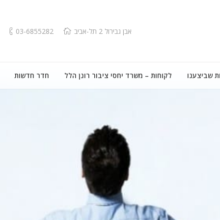
אבן גבירול 2 תל-אביב
03-6855282
ת שביצענו
לקוחות – משרד יחסי ציבור רונן הלל
חדר חדשות