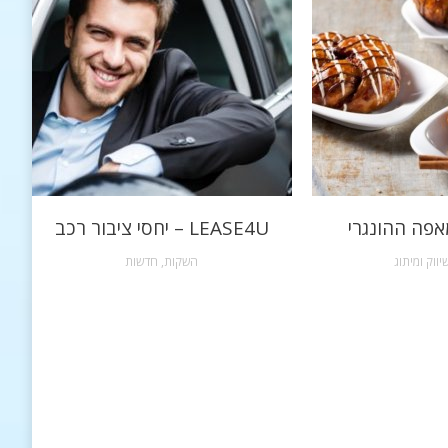
אפה ההונגרי
LEASE4U – יחסי ציבור רכב
יווק ומיתוג
השקות
,
חדשות