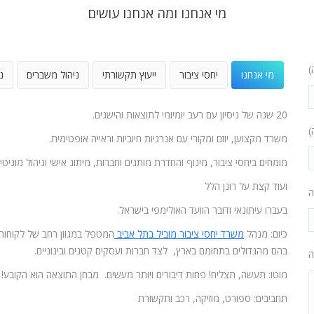
מי אנחנו ומה אנחנו עושים
)
מי אנחנו
יחסי ציבור
ייעוץ תקשורתי
ניהול משברים
נ
20 שנה של ניסיון עם רעב יומיומי לתוצאות והישגים.
)
משרד מקצוען, יוזם ומקורי עם אנרגיות חיוביות וראייה אופטימית.
מומחים ביחסי ציבור, מינוף והחדרת מותגים וחברות, מיתוג אישי וניהול מוניטין
ועוד קצת על רונן הלל
ה
בעברו עיתונאי ודובר הוועד האולימפי בישראל.
כיום: מנהל
משרד יחסי ציבור מוביל בתל אביב
המטפל במגוון רחב של לקוחות
בהם מהגדולים בתחומם בארץ, לצד חברות ועסקים קטנים ובינוניים.
ה
מוטו: תעשה, תצליח! פחות דיבורים ויותר מעשים. מבחן התוצאה הוא הקובע!
תחביבים: ספורט, מוזיקה, רכב ותקשורת