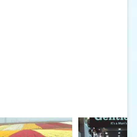
האישיות העומדים לרשותי ללא סייג ומגבלות.
שנה טובה לך ולבני ביתך.
חיים רוגטקה, מנכ"ל פארק אתגרים, טופ 94, אילת
חיים רוגטקה
חיים רוגטקה, מנכ"ל פארק אתגרים TOP 94