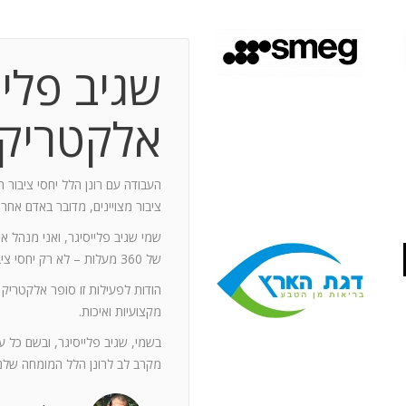
שגיב פליי
 תקופת עבודה משותפת בת 10 שנים.
ותף מספר תחנות: פארק מיני ישראל בלטרון,
אלקטריק
יום טופ 94 באילת. בין לבין נעזרתי בך בפעילויות אחרות שבהן היינו
האוסקר של איגוד המפרסמים.
ה יוזם , מדרבן ומייצר תקשורת יש
העבודה עם רונן הלל יחסי ציבור ה
יש בך את היכולת להניע את כלל הצוות
ציבור מצויינים, מדובר באדם אחר
נדרשים לך. הקשרים שלך עם עולם התקשורת
שמי שגיב פלייסיגר, ואני מנהל א
תה חפץ ובקבועי זמן קצרים.
של 360 מעלות – לא רק יחסי ציבור אלא טיפול בכל המערכים השיווקיים של החברה.
ל מימד פרסומי ומכיר את רזי הפעלתו. על אף
הודות לפעילות זו סופר אלקטריק
קנה לצוות שלי ולי את התחושה, שרק אנו
מקצועיות ואיכות.
נן שגורות בפיך. המאגר האנרגטי שלך בלתי
ותך כשותף לתכנון אסטרטגי הן לתקציבים
בשמי, שגיב פלייסיגר, ובשם כל 
ן הרב שלך מאפשרים לי כלקוח, לסמוך עליך
מקרב לב לרונן הלל המומחה שלנו
ה הגבוה ובסטנדרט הרצוי לי. אתה גורם
. רונן, תודה לך על תרומתך המקצועית ויכולותיך