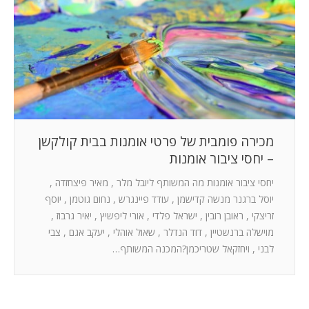
המלצות
ניהול מוניטין
צור קשר
מכירה פומבית של פרטי אומנות בבית קולקשן
– יחסי ציבור אומנות
יחסי ציבור אומנות מה המשותף ליובל מלר , מאיר פיצחזדה ,
יוסל ברגנר מנשה קדישמן , עודד פיינגרש , נחום גוטמן , יוסף
זריצקי , ראובן רובין , ישראל פלדי , אורי ליפשיץ , יאיר גרבוז ,
מוישלה ברנשטיין , דוד הנדלר , שאול אוהלי , יעקב אגם , צבי
לבני , ויחזקאל שטריכמן?המכנה המשותף…