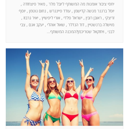
יחסי ציבור אומנות מה המשותף ליובל מלר , מאיר פיצחזדה ,
יוסל ברגנר מנשה קדישמן , עודד פיינגרש , נחום גוטמן , יוסף
זריצקי , ראובן רובין , ישראל פלדי , אורי ליפשיץ , יאיר גרבוז ,
מוישלה ברנשטיין , דוד הנדלר , שאול אוהלי , יעקב אגם , צבי
לבני , ויחזקאל שטריכמן?המכנה המשותף…