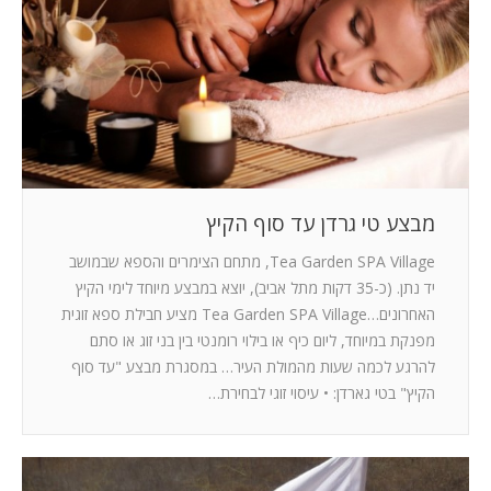
המלצות
ניהול מוניטין
צור קשר
מבצע טי גרדן עד סוף הקיץ
Tea Garden SPA Village, מתחם הצימרים והספא שבמושב
יד נתן. (כ-35 דקות מתל אביב), יוצא במבצע מיוחד לימי הקיץ
האחרונים…Tea Garden SPA Village מציע חבילת ספא זוגית
מפנקת במיוחד, ליום כיף או בילוי רומנטי בין בני זוג או סתם
להרגע לכמה שעות מהמולת העיר… במסגרת מבצע "עד סוף
הקיץ" בטי גארדן: • עיסוי זוגי לבחירת…