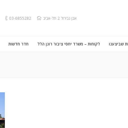
אבן גבירול 2 תל-אביב
03-6855282
ת שביצענו
לקוחות – משרד יחסי ציבור רונן הלל
חדר חדשות