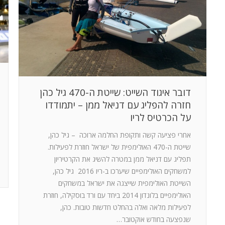
דובר איגוד השייט: שייטת ה-470 גיל כהן
חזרה להפליג עם דניאל ממן – יתמודדו
על הכרטיס לריו
אחרי פציעה קשה ותקופת החלמה ארוכה – גיל כהן,
שייטת ה-470 האולימפית של ישראל חוזרת לפעילות.
תפליג עם דניאל ממן במטרה להשיג את הקרטיריון
למשחקים האולימפיים שיערכו ב-ריו 2016 גיל כהן,
השייטת האולימפית שייצגה את ישראל במשחקים
האולימפיים בלונדון 2014 ביחד עם ורד בוסקילה, חוזרת
לפעילות מלאה ואלה בהחלט חדשות טובות. כהן,
שנפצעה בחודש אוקטובר…