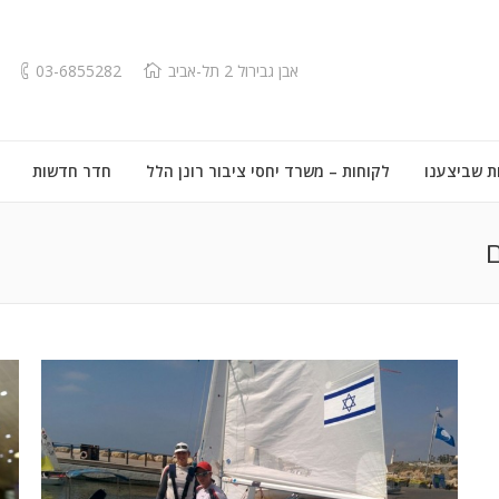
אבן גבירול 2 תל-אביב
03-6855282
ת שביצענו
לקוחות – משרד יחסי ציבור רונן הלל
חדר חדשות
ם