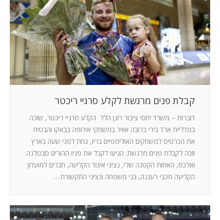
המלצות
ניהול מוניטין
צור קשר
קבלת פנים מרגשת לקלע סרגיי ריכטר
דוברות – משרד יחסי ציבור רונן הלל הקלע סרגיי ריכטר, שזכה
במדליית ארד בירי ברובה אוויר במשחקי אירופה בבאקו והבטיח
את הכרטיס למשחקים האולימפיים בריו, נחת לפני שעה בארץ
וזכה לקבלת פנים מרגשת. הגיעו לקבל את פניו ההורים סבטלנה
ואלכס, האחות הקטנה שלי, נציגי איגוד הקליעה, חברים למועדון
הקליעה מכבי רעננה, בני משפחה ונציגי התקשורת.…