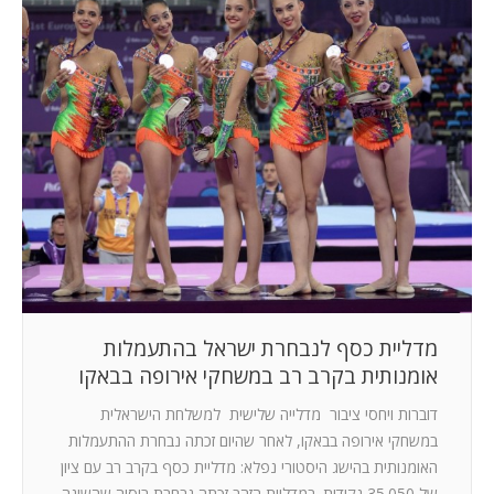
מדליית כסף לנבחרת ישראל בהתעמלות
אומנותית בקרב רב במשחקי אירופה בבאקו
דוברות ויחסי ציבור מדלייה שלישית למשלחת הישראלית
במשחקי אירופה בבאקו, לאחר שהיום זכתה נבחרת ההתעמלות
האומנותית בהישג היסטורי נפלא: מדליית כסף בקרב רב עם ציון
של 35.050 נקודות. במדליית הזהב זכתה נבחרת רוסיה שהשיגה