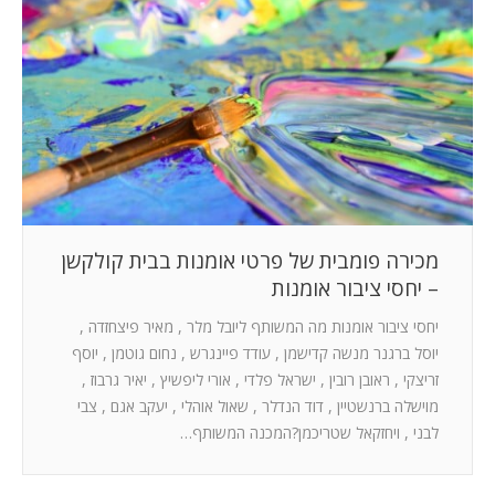
המלצות
ניהול מוניטין
צור קשר
מכירה פומבית של פרטי אומנות בבית קולקשן
– יחסי ציבור אומנות
יחסי ציבור אומנות מה המשותף ליובל מלר , מאיר פיצחזדה ,
יוסל ברגנר מנשה קדישמן , עודד פיינגרש , נחום גוטמן , יוסף
זריצקי , ראובן רובין , ישראל פלדי , אורי ליפשיץ , יאיר גרבוז ,
מוישלה ברנשטיין , דוד הנדלר , שאול אוהלי , יעקב אגם , צבי
לבני , ויחזקאל שטריכמן?המכנה המשותף…