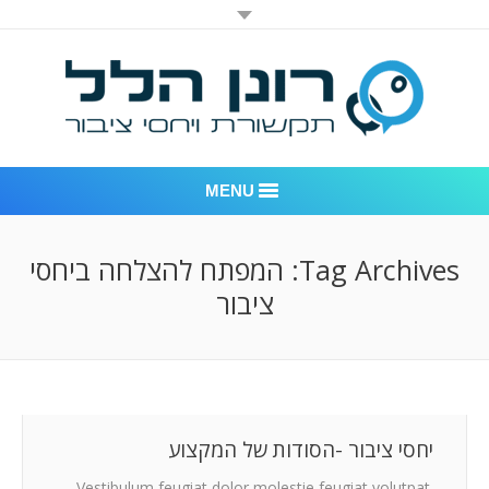
MENU
רונן הלל יחסי ציבור
Tag Archives:
המפתח להצלחה ביחסי
ציבור
אודות החברה
דוגמאות לעבודות שביצענו
לקוחות – משרד יחסי ציבור רונן הלל
חדר חדשות
יחסי ציבור -הסודות של המקצוע
Vestibulum feugiat dolor molestie feugiat volutpat.