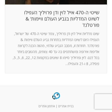
שייטי ה-470 אייל לוין ודן פרויליך העפילו
לשיוט המדליות בגביע העולם וויימות' &
פורטלנד
שיוט מדליות אייל לוין ודן פרויליך, צמד שייטי ה-470 של ישראל,
העפילו היום לשיוט המדליות בתחרות גביע העולם וויימות &
פורטלנד. תחרות זו, מסבב הגביע עולמי, מהווה הכנה לקראת
אליפות אירופה ומשתתפים בה עד 40 צוותים, מהטובים ביותר
בכל דגם. לוין ופרויליך סיימו 8 שיוטים במקומות 12, 22, 6, 5, 5,
פסילה, 8 ו-21 והעפילו…
בניית אתרים
|
אחסון אתרים