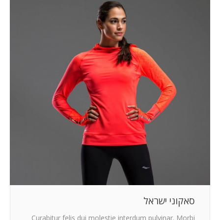
סאקוני ישראל
Curabitur felis dui molestie interdum pulvinar. Morbi