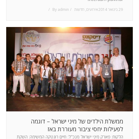
29 בינואר 2014
אירועים
,
חדשות
admin
By
ממשלת הילדים של מיני ישראל – דוגמה
לפעילות יחסי ציבור מעוררת באז
הלקוח: פארק מיני ישראל מנכ"ל: חיים רוגטקה המשימה: השקת