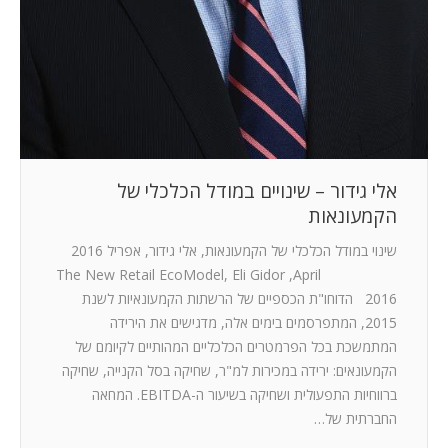
אלי גידור – שינויים במודל הכלכלי של
הקמעונאות
שינוי במודל הכלכלי של הקמעונאות, אלי גידור, אפריל 2016
The New Retail EcoModel, Eli Gidor ,April
2016 הדוחו"ת הכספיים של הרשתות הקמעונאיות לשנת
2015, המתפרסמים בימים אלה, מדגישים את הירידה
המתמשכת בכל הפרמטרים הכלכליים המהותיים לקיומם של
הקמעונאים: ירידה במכירות למ"ר, שחיקה בסל הקנייה, שחיקה
ברווחיות התפעולית ושחיקה בשיעור ה-EBITDA. המחאה
החברתית של…