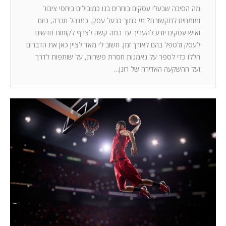
מה הסיבה שבעלי עסקים בוחרים בנו כמובילים ביחסי ציבור
ומומחים לתקשורת? מי כמוך כבעל עסק, כמנהל חברה, כיזם
ואיש עסקים יודע להעריך עד כמה קשה לצרף לקוחות חדשים
לעסק ולטפל בהם לאורך זמן. חשוב לי מאד לציין כאן את הדברים
הללו כדי לספר על נאמנות חסרת פשרות, על שותפות לדרך
ועל ההשקעה האדירה של רונן…