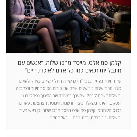
המלצות
ניהול מוניטין
צור קשר
קלמן סמואלס, מייסד מרכז שלוה: “אנשים עם
מוגבלויות זכאים כמו כל אדם לאיכות חיים”
שר החינוך נפתלי בנט: “מרכז שלוה מודל לשילוב בארץ ולעולם
כולו” מרכז שלוה בירושלים אירח את פורום הפיס לחינוך ולכלכלה
ירושלים לשנת 2017, שנערך במעמד שר החינוך נפתלי בנט
ועסק בין היתר בשאלה כיצד חדשנות חינוכית מצמצמת פערים.
בכנס השתתפו קלמן סמואלס מייסד מרכז שלוה וכן ראש העיר
ירושלים, ניר ברקת; כלת פרס ישראל לחקר…