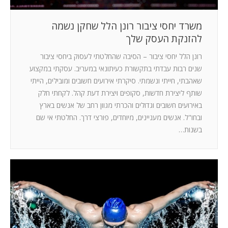
משרד יחסי ציבור רונן הלל שחקן נשמה
להזנקת העסק שלך
רונן הלל יחסי ציבור – הסיבה שהחלטתי לעסוק ביחסי ציבור
שנים רבות עבדתי בתקשורת כעיתונאי במעריב. עסקתי במקצוע
שאהבתי, חייתי ונשמתי. סיקרתי אירועים חשובים ומובילים, הייתי
שותף ליצירת חדשות, סקופים ויצירת דעת קהל. לקחתי חלק
באירועים חשובים וגדולים והכרתי מגוון רחב של אנשים בארץ
ובחו"ל. אנשים מעניינים, מיוחדים, פורצי דרך. החלטתי אי שם
בשנות…