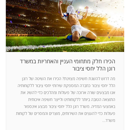
הכירו חלק מתחומי העניין והאחריות במשרד
רונן הלל יחסי ציבור
מה דרוש להשגת חשיפה מצוינת? הכירו את השיטה של רונן
הלל יחסי ציבור כחברה המספקת שירותי יחסי ציבור ללקוחותיה
אנו מבצעים שורה ארוכה של פעולות ומהלכים כדי להשיג את
התוצאה הטובה ביותר ללקוחותינו ולייצר חשיפה איכותית
באמצעי המדיה. משרד רונן הלל יחסי ציבור מבצע אינספור
פעולות כדי להעצים את השירותים, מוצרים והמסרים של לקוחות
משרד…