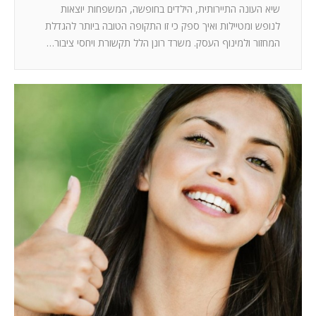
שיא העונה התיירותית, הילדים בחופשה, המשפחות יוצאות
לנופש ומטיילות ואיך ספק כי זו התקופה הטובה ביותר להגדלת
המחזור ולמינוף העסק. משרד רונן הלל תקשורת ויחסי ציבור…