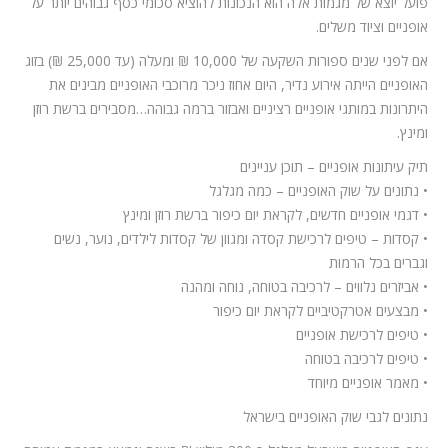
פועל יוצא של מגמות אלה הוא הנכונות להוציא סכומי כסף גבוהים יותר על
אופניים וציוד משלים.
אם לפני שנים ספורות השקעה של 10,000 ₪ ומעלה (עד 25,000 ₪) בזוג
האופניים הייתה אירוע נדיר, היום אחוז ניכר מרוכבי האופניים מבינים את
היתרונות במותגי אופניים רציניים ואבזור ברמה גבוהה…מסבירים ברשת רוזן
ומינץ.
תיק עיתונות אופניים – תוכן עניינים
• נתונים על שוק האופניים – כמה מגלגל
• דגמי אופניים חדשים, לקראת יום כיפור ברשת רוזן ומינץ
• קסדות – טיפים לרכישת קסדה ומגוון של קסדות לילדים, נוער, נשים
וגברים בכל הרמות
• אביזרים נלווים – לרכיבה בטוחה, נוחה ומהנה
• מבצעים אטרקטיביים לקראת יום כיפור
• טיפים לרכישת אופניים
• טיפים לרכיבה בטוחה
• מאמר אופניים מיוחד
נתונים לגבי שוק האופניים בישראל