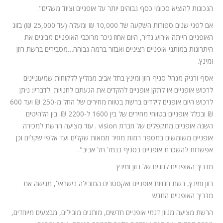
הנכונות להוציא סכומי כסף גבוהים יותר על אופניים וציוד משלים".
אם לפני שנים ספורות השקעה של 10,000 ₪ ומעלה (עד 25,000 ₪) בזוג
האופניים הייתה אירוע נדיר, היום אחוז ניכר מרוכבי האופניים מבינים את
היתרונות במותגי אופניים רציניים ואבזור ברמה גבוהה…מסבירים ברשת רוזן
ומינץ.
אסף ורניק מנהל סניף רוזן ומינץ בתל אביב ממליץ ללקוחות שמעוניינים
לרכוש אופניים או לתקן אופניים להקדים את הגעתם לחנויות. לדבריו: ניתן
לרכוש היום אופנים לילדים ברשת בטווח מחירים של החל מ-250 ₪ ועד 600
₪ ובכלל אופניים בטווחי מחירים של בין 1600 ל-2200 ₪. בין הלהיטים
השנה אופניים מתקפלים של חברת vision . עוד מציעה הרשת למכירה
אופניים משומשים במספר רמות מחיר ממאות שקלים ועד אלפי שקלים וכן
אפשרות להשכרת אופניים בסניף בנמל תל אביב".
מדריך האופניים לחגים של רוזן ומינץ
רוזן ומינץ, רשת חנויות אופניים ואקסטרים המובילה בישראל, מגישה את
מדריך האופניים החדש
הרשת מציעה מגוון דגמי אופניים חדשים, מותגים מובילים, מבצעים מיוחדים,