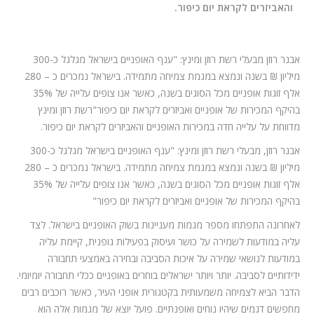
המלצות
והאביזרים לקראת יום כיפור.
ניהול מוניטין
אבנר רוזן מבעלי רשת רוזן ומינץ: "ענף האופניים בישראל מגלגל כ-300
צור קשר
מיליון ₪ בשנה ונמצא במגמת צמיחה מתמידה. בישראל נמכרים כ – 280
אלף זוגות אופניים מכל הסוגים בשנה, כאשר אנו צופים עלייה של 35%
בהיקף המכירות של אופניים ואביזרים לקראת יום כיפור"רשת רוזן ומינץ
מדווחת על עלייה חדה במכירות האופניים והאביזרים לקראת יום כיפור.
אבנר רוזן, מבעלי רשת רוזן ומינץ: "ענף האופניים בישראל מגלגל כ-300
מיליון ₪ בשנה ונמצא במגמת צמיחה מתמידה. בישראל נמכרים כ – 280
אלף זוגות אופניים מכל הסוגים בשנה, כאשר אנו צופים עלייה של 35%
בהיקף המכירות של אופניים ואביזרים לקראת יום כיפור"
לאחרונה התפתחו מספר מגמות מעניינות בשוק האופניים בישראל. לצד
עליה במודעות לשמירה על כושר ועיסוק בפעילות גופנית, קיימת עליה
במודעות לנושאי שמירה על איכות הסביבה ובחירה באמצעי תחבורה
ידידותיים לסביבה. יותר ויותר ישראלים בוחרים באופניים ככלי תחבורה יומיומי.
הדבר הביא לצמיחה משמעותית בקטגורית אופני העיר, כאשר רוכבים רבים
מחפשים דגמים שיהיו נוחים ואופנתיים. פועל יוצא של מגמות אלה הוא