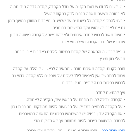
• יש לשים לב ודגש בעת הקנייה על גודל הקסדה, קסדה גדולה מידי תהיה
לא בטוחה ובשעת תאונה תגרום לנזק במקום להועיל.
• רצוי להחליף קסדה כל כשנתיים עד שלוש. הן מאבדות מחוזקן במשך הזמן
גם אם לא זכו לשימוש עקב התיישנות החומרים.
• חשוב מאוד לרכוש קסדה איכותית ולא להתפשר על קסדה פשוטה מכיוון
שבסופו של דבר הקסדה מצילה חיי אדם.
טיפים לרכישה והתאמה של קסדת בטיחות לילדים באדיבות אורי ריכטר,
מבעלי רוזן ומינץ
חובה לקנות: קסדה מאיכות טובה שמתאימה לראשו של הילד. על קסדה
אסור להתפשר ואין לאפשר לילד לעלות על אופניים ללא קסדה. כדאי גם
לרכוש כפפות הגנה לידיים ומגיני ברכיים.
איך להתאים קסדה:
• הקסדה צריכה להיות מונחת על הראש ישר, מקדימה לאחורה.
• על הקסדה להתאים במדויק ועל הרצועות להיות מהודקות ומחוברות נכון.
• אם הקסדה עדיין רפויה יש להשתמש בספוגיות התאמה המצורפות
לקסדה. הרצועות חייבות להיות מתוחות אך לא הדוקות מדי.
יחסי ציבור רכב
– יחסי ציבור אופניים – יחסי ציבור מוצרי צריכה