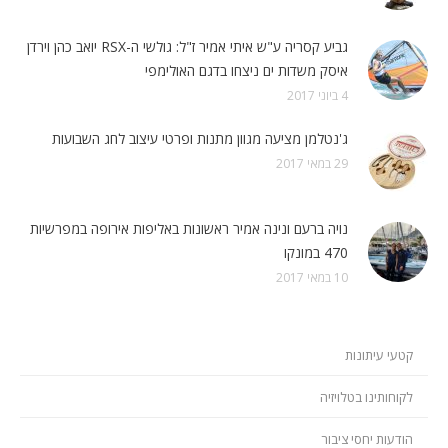
גביע קסריה ע"ש איתי אמיר ז"ל: גולשי ה-RSX יואב כהן וירדן
איסק משדות ים ניצחו בדגם האולימפי
4 ביוני 2017
ג'נטלמן מציעה מגוון מתנות ופרטי עיצוב לחג השבועות
29 במאי 2017
נויה ברעם ונינה אמיר ראשונות באליפות אירופה במפרשיות
470 במונקו
10 במאי 2017
קטעי עיתונות
לקוחותינו בטלויזיה
הודעות יחסי ציבור