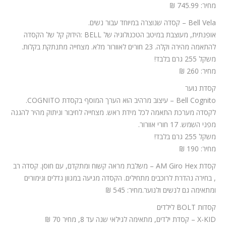
מחיר: 745.99 ₪
Bell Vela – קסדה שנוצרה במיוחד עבור נשים.
אופנתית, מעוצבת במיטב הטכנולוגיה של BELL :הידוק קל של הקסדה
להתאמה מהירה וקלה. 23 חורים לאוורור מלא. מצחייה מתנתקת בקלות.
משקל 255 גרם בלבד!
מחיר: 260 ₪
קסדת נוער
Bell Cognito – עיצוב מרהיב הוא הערך המוסף בקסדת COGNITO.
לקסדה מערכת התאמה לכל מידת ראש. מצחייה לחיבור וניתוק מהיר להגנה
מפני השמש. 17 חורי אוורור.
משקל 255 גרם בלבד!
מחיר: 190 ₪
קסדת AM Giro Hex – משלבת מראה קשוח ומתקדם, עם חוסן. קסדה רב
, בחירה נהדרת לרוכבים מתחילים. הקסדה מגיעה במגוון גדלים וגימורים
ומתאימה גם לנשים ולנוער.מחיר: 545 ₪
קסדות BOLT לילדים
X-KID – קסדת ילדים, מתאימה לגילאי שנה עד 8, מחיר 70 ₪