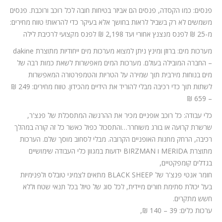
פנסים: כמו הקסדה, פנסים הם אביזר בטיחות חובה לכל רוכב ורוכבת. פנסים
משמשים לא רק בשביל לראות בחושך אלא בעיקר כדי להראות! טווח מחירים:
מ-25 ₪ לפנס מנצנץ אחורי ועד 2,198 ₪ לפנס מקצועי לרכיבת לילה
מערכות מים: ברוזן ומינץ ניתן למצוא מערכות מים ייחודיות מתוצרת dakine
– החברה המובילה בעולם. מערכות המים מאפשרות לשאת כמות רבה של
מים בנוחות מירבית תוך שמירה על הטריות והטמפרטורה המאפשרות
לשתות תוך כדי רכיבה מבלי להוריד את הידיים מהכידון. טווח מחירים: 249 ₪
– 659 ₪
כלי עבודה: כל רוכב אופניים מכיר את ההרגשה המתסכלת של פנצ'ר,
שרשרת קרועה או בורג משוחרר…והתסכול כפול כאשר כל זה קורה במהלך
רכיבה, הרחק מחנות האופניים הקרובה. מבלי לסחוב מוסך שלם. הערכות
מתוצרת MERIDA ו BIRZMAN ידועות במגוון כלי העבודה שימושיים
בגדלים קומפקטיים,
חומר אנטי פנצ'ר של BLACK SHEEP מתאים לצמיגי טובלס ולפנימיות
בעל יכולת סתימת חורים מיידית, לכל סוג של טיול בכל תנאי שטח וללא
חשש מתקרים.
ערכות כלים: 39 – 140 ₪,