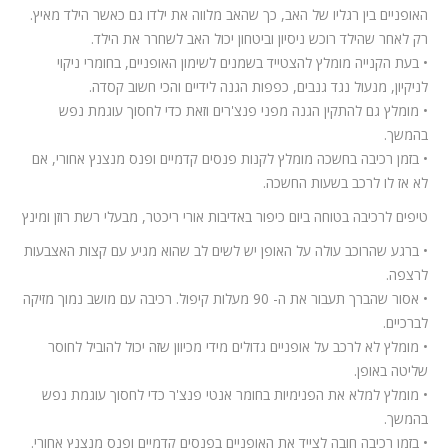
האופניים בין רגליו של האב, כך שהאב מלווה את ילדו גם כאשר הילד מאיץ.
רק לאחר שהילד רוכש ניסיון וביטחון יכול האב לשחרר את הילד.
• בעת הקנייה מומלץ להצטייד בשמנים לשימון האופניים, בחומרי ניקוי
לניקיון, מנעול נגד גנבים, כפפות הגנה לידיים והכי חשוב קסדה.
• מומלץ גם להתקין הגנה מפני פנצ'רים וזאת כדי לחסוך עוגמת נפש
בהמשך.
• בזמן רכיבה בחשכה מומלץ לקנות פנסים קדמיים ופנס מנצנץ אחורי, אם
לא אז לו לרכב בשעות החשכה.
טיפים לרכיבה בטוחה ביום כיפור באדיבות אורי ריכטר, מבעלי רשת רוזן ומינץ
• ברגע שהרוכב עולה על האופן יש לשים לב שהוא מגיע עם קצות האצבעות
לרצפה.
• אסור שהברך תעבור את ה- 90 מעלות קיפול. רכיבה עם מושב נמוך מזיקה
לברכיים.
• מומלץ לא לרכב על אופניים גדולים מידי מכיוון שזה יכול להוביל לחוסר
שליטה באופן.
• מומלץ למלא את הפנימיות בחומר אנטי פנצ'ר כדי לחסוך עוגמת נפש
בהמשך.
• בזמן רכיבה חובה לצייד את האופניים בפנסים קדמיים ופנס מנצנץ אחורי.