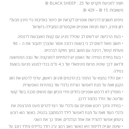
חומר למניעת תקרים של BLACK SHEEP : 25 ₪
משאבות: 15 ₪ – 429 ₪.
טיפים חשובים לרכישת אופניים לקראת יום כיפור באדיבות גדי מינץ מבעלי
רוזן ומינץ, רשת חנויות אופניים ואקסטרים המובילה בישראל
• בעת הרכישה יש לשים לב שהילד מגיע עם קצות האצבעות לרצפה.
• חשוב מאוד לשים לב כי בשעת רכיבה אסור שהברך תעבור את ה – 90
מעלות קיפול, רכיבה עם מושב נמוך מזיקה לברכיים .
• בעת בחירת המידה של האופן יש להתייחס לפונקציה של גובה המפשעה
ולדאוג לכך שיהיה מרווח מינימאלי של כ 4 ס"מ בכדי למנוע פגיעה בשעת
נפילה .
• אם הילד נמצא על התפר בין הדגמים וזהו זוג ראשון, עדיף לרכוש את הזוג
הקטן וזאת על מנת לאפשר הורדת גלגלי עזר במהירות האפשרית.
• מומלץ לא לרכוש אופניים גדולים מידי מכיוון שם מהווים סכנה בשל קושי
שליטה של הילד הלומד לרכב.
• במידה והינך רוכש אופניים עם גלגלי עזר רצוי להרים מעט מהרצפה את
גלגלי העזר וזאת על מנת לאפשר לילד להסתובב בהטיה .כאשר הוא רוכש
ביטחון אפשר להוריד את אחד הגלגלים. ואחר כך את השני.
• שיטה שנייה ללימוד היא כאשר האב רכוב ע"ג רולר בליידס והילד רוכב על