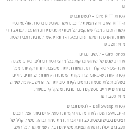
₪
קסדות Giro RIFT – לנשים וגברים
ה-RIFT היא בחירה מצוינת לרוכבים אשר מעוניינים בקסדת אול-מאונטיין
קשוחה וטובה, מבלי שהתקציב על אביזרי אופניים יחרוג מהתכנון. עם 24 חורי
אוורור, ומערכת התאמה Acu Dial, ה-RIFT יתאימו למרבית רוכבי השטח.
מחיר: 320 ₪
Giro Ionos – לנשים וגברים
אחרי 3 שנים של שימוש ובדיקות בכל מרוצי הטור הגדולים, GIRO מציגה
את ה-IONOS- קלה יותר, מאווררת יותר, מעוצבת יותר וחזקה יותר מכל
קסדה אחרת ש-GIRO יצרו. נקודת המפתח היא אוורור: 21 חורים גדולים
בשילוב תעלות פנימיות גורמים לקירור טוב יותר של הראש ב-15%. שימוש
בחומרים ייחודיים מספקים הגנה מרבית ומשקל קל במיוחד.
מחיר 1,200 ₪
קסדות Bell Sweep – לנשים וגברים
ה-SWEEP הפכה לאחד מדגמי הקסדות הפופלאריים ביותר אצל רוכבים
רציניים בכביש ובשטח. 20 חורי אברור, רמת גימור גבוהה, משקל קליל של
280 גרם ויכולת התאמה מצוינת משלימים חבילה שמתאימה לכל ראש.