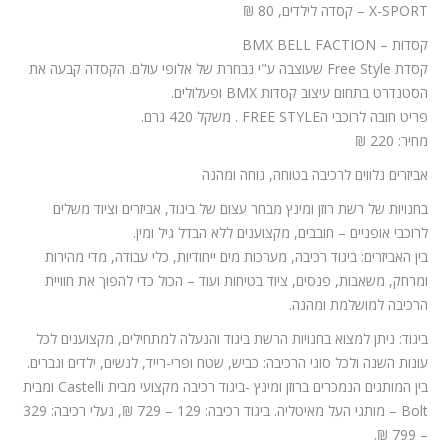
X-SPORT – קסדה לילדים, 80 ₪
קסדות – BMX BELL FACTION
קסדת Free Style שעוצבה ע"י נבחרת של אלופי עולם. הקסדה קבעה את
הסטנדרט בתחום עיצוב קסדות BMX ופעלולים.
פריט חובה לרוכבי הFREE STYLE . משקל 420 גרם.
מחיר: 220 ₪
אביזרים נלווים לרכיבה בטוחה, נוחה ומהנה
בחנויות של רשת רוזן ומינץ מבחר עצום של ביגוד, אביזרים וציוד משלים
לרוכבי אופניים – חובבים, מקצוענים ללא הבדל גיל ומין.
בין האביזרים: ביגוד רכיבה, מערכות מים ייחודיות, כלי עבודה, מדי מהירות
ומרחק, משאבות, פנסים, ציוד בטיחות ועוד – הכול כדי להפוך את חוויית
הרכיבה למושלמת ומהנה.
ביגוד: ניתן למצוא בחנויות הרשת ביגוד והנעלה למתחילים, מקצוענים לכל
עונות השנה ולכל סוגי הרכיבה: כביש, שטח ופרי-רייד, לנשים, ילדים וגברים.
בין המותגים הנמכרים ברוזן ומינץ -ביגוד רכיבה מקצועי מבית Castelli ומבית
Bolt – מותגי העל מאיטליה. ביגוד רכיבה: 129 – 729 ₪, נעלי רכיבה: 329
– 799 ₪.