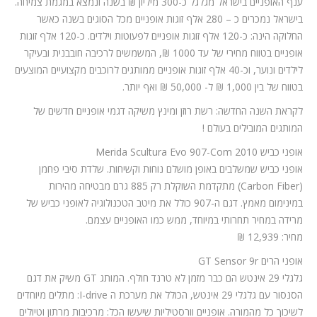
ענף האופניים בישראל מגלגל כ-300 מיליון ₪ בשנה ונמצא במגמת צמיחה.
בישראל נמכרים כ – 280 אלף זוגות אופניים מכל הסוגים בשנה כאשר
החלוקה הינה: כ-120 אלף זוגות אופניים לפעוטות וילדים. כ-120 אלף זוגות
אופניים בטווח מחירי של עד 1000 ₪, המשמשים לרכיבה חובבנית ובעיקר
לילדים ונוער, וכ-40 אלף זוגות אופניים ממותגים לרוכבים מקצועיים המוצעים
בטווח של בין 1,000 ₪ ל- 50,000 ₪ ואף יותר.
לקראת השנה החדשה: רשת רוזן ומינץ משיקה דגמי אופניים חדשים של
המותגים המובילים בעולם !
אופני כביש Merida Scultura Evo 907-Com 2010
אופני כביש שמשלבים באופן מושלם נוחות וקשיחות. שלדת סיבי פחמן
(Carbon Fiber) מתקדמת השוקלת רק 885 גרם מבטיחה מהירות
במינימום מאמץ. דגם ה-907 כולל את מיטב הטכנולוגיה לאופני כביש של
מרידה במחיר תחרותי במיוחד, ממש כמו האופניים עצמם.
מחיר: 12,939 ₪
אופני הרים GT Sensor 9r
גלגלי 29 אינטש הם כבר מזמן לא טרנד חולף. המותג GT משיק את דגם
הסנסור עם גלגלי 29 אינטש, הכולל את מערכת ה I-drive: מתלים מיוחדים
לשיכוך כל מהמורה. אופניים וורסטיליות שיעשו הכל: מרכיבות מרתון וטיולים