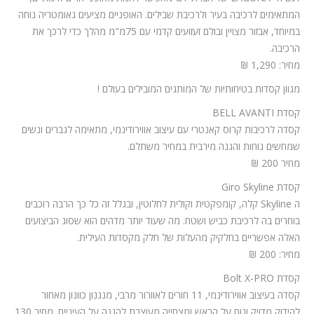
המתאימים לרכיבה בעיר ולרכיבת שבילים. האופניים מציעים גאומטריה נוחה
במיוחד, אבזור מצויין ובולם זעזועים קדמי עם 75מ"מ מהלך כדי לרכך את
הרכיבה.
מחיר: 1,290 ₪
מגוון קסדות בטיחותיות של המותגים המובילים בעולם !
קסדת BELL AVANTI
קסדה לרכיבות קרוס קאנטרי עם עיצוב אווירודינמי, מתאימה לגברים ונשים
שמחשים נוחות והגנה מירבית במחיר משתלם.
מחיר 200 ₪
קסדת Giro Skyline
ה Skyline קלה, קומפקטית וקולית לחלוטין, ובגלל זה כל כך הרבה רוכבים
בוחרים בה לרכיבת כביש ושטח. מה שעוד יותר מדהים הוא שסוג הביצועים
האלה אפשריים בחלקיק מהעלות של חלק מקסדות העילית.
מחיר: 200 ₪
קסדת Bolt X-PRO
קסדה בעיצוב אווירודינמי, 11 חורים לאוורור מרבי, מנגנון כוונון מאחור
להידוק מדויק ונוח על הראש ומצחייה מעוצבת להגנה על העיניים. מחיר 130