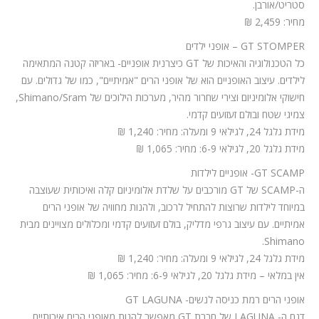
סטריט/אורבן.
מחיר: 2,459 ₪
GT STOMPER – אופני ילדים
כל הטכנולוגיה והאיכות של GT כיצרנית אופניים- באריזה קטנה המתאימה
לילדים. עיצוב האופניים הוא של אופני הרים "אמיתיים", כמו של גדולים. עם
חישוקי אלומיניום וצירי שחרור מהיר, מערכות הילוכים של Shimano/Sram,
צמיגי שטח ובולם זעזועים קדמי.
מידת גלגל 24, לגילאי 9 ומעלה: מחיר: 1,240 ₪
מידת גלגל 20, לגילאי 6-9: מחיר: 1,065 ₪
GT SCAMP- אופניים לילדות
ה-SCAMP של GT מורכבים על שלדת אלומיניום קלה ואיכותית שעוצבה
במיוחד לילדות שרוצות להתחיל לרכוב, ולהנות מחוויה של אופני הרים
אמיתיים. עם עיצוב גרפי מדליק, בולם זעזועים קדמי ומכלולים מצויינים מבית
Shimano.
מידת גלגל 24, לגילאי 9 ומעלה: מחיר: 1,240 ₪
אין במלאי – מידת גלגל 20, לגילאי 6-9: מחיר: 1,065 ₪
אופני הרים רמת כניסה לנשים- GT LAGUNA
דגם ה- LAGUNA של חברת GT מאפשר להנות מאופני הרים איכותיים,