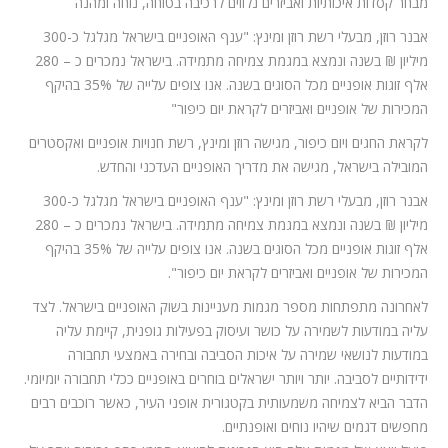
מבחר קסדות איכותיות ואביזרים נלווים לרכיבה בטוחה, נוחה ומהנה
אבנר רוזן, מבעלי רשת רוזן ומינץ: "ענף האופניים בישראל מגלגל כ-300
מיליון ₪ בשנה ונמצא במגמת צמיחה מתמידה. בישראל נמכרים כ – 280
אלף זוגות אופניים מכל הסוגים בשנה. אנו צופים עלייה של 35% בהיקף
המכירות של אופניים ואביזרים לקראת יום כיפור"
לקראת החגים ויום כיפור, מגישה רוזן ומינץ, רשת חנויות אופניים ואקסטרים
המובילה בישראל, מגישה את מדריך האופניים העדכני והחדש.
אבנר רוזן, מבעלי רשת רוזן ומינץ: "ענף האופניים בישראל מגלגל כ-300
מיליון ₪ בשנה ונמצא במגמת צמיחה מתמידה. בישראל נמכרים כ – 280
אלף זוגות אופניים מכל הסוגים בשנה. אנו צופים עלייה של 35% בהיקף
המכירות של אופניים ואביזרים לקראת יום כיפור".
לאחרונה מתפתחות מספר מגמות מעניינות בשוק האופניים בישראל. לצד
עליה במודעות לשמירה על כושר ועיסוק בפעילות גופנית, קיימת עליה
במודעות לנושאי שמירה על איכות הסביבה ובחירה באמצעי תחבורה
ידידותיים לסביבה. יותר ויותר ישראלים בוחרים באופניים ככלי תחבורה יומיומי.
הדבר הביא לצמיחה משמעותית בקטגורית אופני העיר, כאשר רוכבים רבים
מחפשים דגמים שיהיו נוחים ואופנתיים.