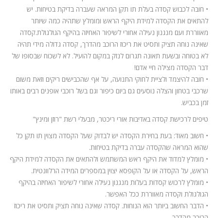
• חובה לכבוש קסדה בעלת תו תקן המראה שעברה בדיקת בטיחות. יש
להתאים את הקסדה למידת היקף הראש ומומלץ שתהיה כמה שיותר
מאווררת ועם מנגנון נעילה אחורי לשיפור האחיזה בהיקף הגולגולת.קסדה
שאינה נוחה תציק ותסיט את ריכוז הרוכב מהדרך, קסדה גדולה מידי תהיה
לא בטוחה ובשעת תאונה תגרום לנזק במקום להועיל. לא לשכוח שבסופו של
דבר הקסדה מצילה חיי אדם!
• חובה להיצמד ולציית לחוקי התנועה, על אף שהכבישים ריקים וזאת משום
שרכבי בטחון והצלה נוסעים גם ביום כיפור וגם בשל רוכבי אופנים רבים באותו
זמן בכביש.
טיפים לרכישת קסדה באדיבות אורי ריכטר, מבעלי רשת "רוזן ומינץ"
• חשוב מאוד: בעת בחירת הקסדה יש לבדוק שעל הקסדה מצוין תו תקן כל
שהוא המראה שהקסדה עברה בדיקת בטיחות.
• מומלץ למדוד את היקף ראש המשתמש ולהתאים את הקסדה למידת היקף
הראש, על הקסדה או על הקופסא יצוין במספרים המידה הרלוונטית.
• מומלץ לרכוש קסדות בעלות מנגנון נעילה אחורי לשיפור האחיזה בהיקף
הגולגולת וקסדה מאווררת ככל האפשר.
• הדבר החשוב ביותר הוא הנוחות. קסדה שאינה נוחה תציק ותסיט את ריכוז
הרוכב מהדרך.