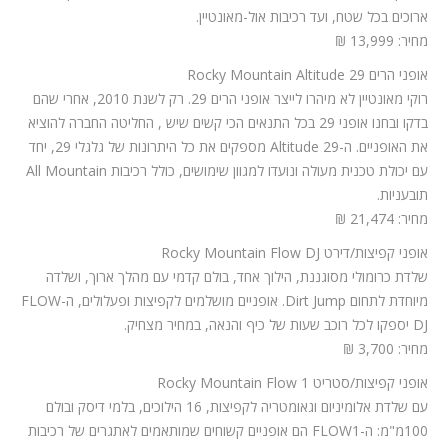
ארוכים בכל שטח, ועד רכיבות אול-מאונטיין.
מחיר: 13,999 ₪
אופני הרים Rocky Mountain Altitude 29
רוקי מאונטיין לא מיהרו לייצר אופני הרים 29. רק לשנת 2010, אחרי שהם
בדקו ובחנו אופני 29 בכל התנאים הכי קשים שיש , החליטה החברה להוציא
את האופניים. ה-Altitude 29 מספקים את כל היתרונות של גלגלי 29, יחד
עם יכולת טכנית מעולה ונועדו למגוון שימושים, כולל רכיבות All Mountain
תובעניות.
מחיר: 21,474 ₪
אופני קפיצות/דירט Rocky Mountain Flow DJ
שלדת כרומולי מסוגננת, הילוך אחד, בולם קדמי עם מהלך ארוך, ושלדה
מיוחדת לתחום Dirt Jump. אופניים מושלמים לקפיצות ופעלולים, ה-FLOW
DJ יספקו לכל רוכב שעות של כיף והנאה, במחיר מצחיק.
מחיר: 3,700 ₪
אופני קפיצות/סטריט Rocky Mountain Flow 1
עם שלדת אלומיניום וגאומטריה לקפיצות, 16 הילוכים, בלמי דיסק ובולם
100מ"מ: ה-FLOW1 הם אופניים קשוחים שמותאמים לאתגרים של רכיבות