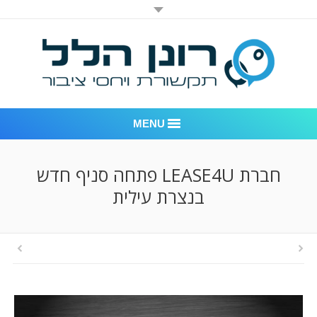
MENU
רונן הלל יחסי ציבור
חברת LEASE4U פתחה סניף חדש
בנצרת עילית
אודות החברה
דוגמאות לעבודות שביצענו
לקוחות – משרד יחסי ציבור רונן הלל
חדר חדשות