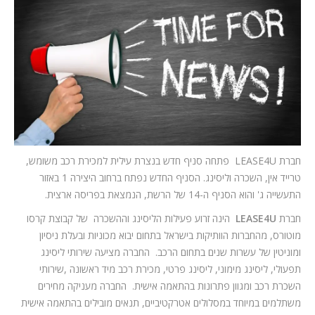
המלצות
ניהול מוניטין
צור קשר
חברת LEASE4U פתחה סניף חדש בנצרת עילית למכירת רכב משומש,
טרייד אין, השכרה וליסינג. הסניף החדש נפתח ברחוב היצירה 1 באזור
התעשייה ג' והוא הסניף ה-14 של הרשת, הנמצאת בפריסה ארצית.
חברת
LEASE4U
הינה זרוע פעילות הליסינג וההשכרה של קבוצת קרסו
מוטורס, מהחברות הוותיקות בישראל בתחום יבוא מכוניות ובעלת ניסיון
ומוניטין של עשרות שנים בתחום הרכב. החברה מציעה שירותי ליסינג
תפעולי, ליסינג מימוני, ליסינג פרטי, מכירת רכב מיד ראשונה ,שירותי
השכרת רכב ומגוון פתרונות בהתאמה אישית. החברה מעניקה מחירים
משתלמים במיוחד במסלולים אטרקטיביים, תנאים מובילים בהתאמה אישית