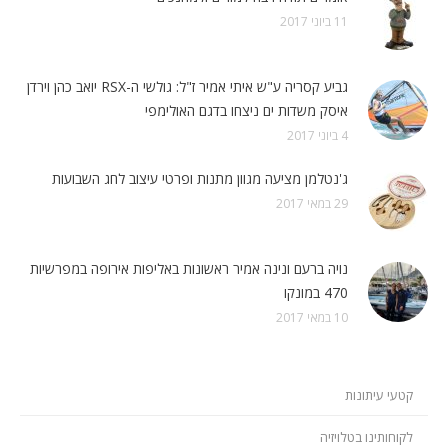
11 ביוני 2017
גביע קסריה ע"ש איתי אמיר ז"ל: גולשי ה-RSX יואב כהן וירדן
איסק משדות ים ניצחו בדגם האולימפי
4 ביוני 2017
ג'נטלמן מציעה מגוון מתנות ופרטי עיצוב לחג השבועות
29 במאי 2017
נויה ברעם ונינה אמיר ראשונות באליפות אירופה במפרשיות
470 במונקו
10 במאי 2017
קטעי עיתונות
לקוחותינו בטלויזיה