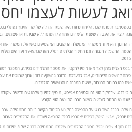
ואג לעשות לעצמו יחסי 
-1 בספטמבר תיפתח שנת הלימודים וזו תהיה שעתו הגדולה של שר החינוך נפתלי 
נה ולציין את העובדה ששנת הלימודים אמורה להיפתח ללא שביתות או עיצומים, דבר
 החינוך הוא אחד ממשרדי הממשלה החשובים והמשפיעים בישראל. המשרד אחראי על
.
בנט הצליח בזמן קצר מאז מינויו להקטין את מספר התלמידים בכיתה, המכונה רפו
כיתה להישגים הלימודיים, אבל להערכתי מדובר בהשקעה לזמן ארוך שתוכיח את עצמ
אים כמו בחינות הבגרות, שיטת המבחנים והנושאים הנלמדים.
 כי בנט, שבמקור הוא יזם וסטארט אפיסט, מוסיף לחינוך אלמנטים חדשים שקודמיו לא
שנמצא מתחת לעדשה כאשר מבחן התוצאה הוא הקובע.
ם אלה הכריז השר בנט על מהפיכה במקצוע הלימוד הקשה ביותר-מתמטיקה. ערב פת
ים יוכפל, אנשי הייטק בכירים יצטרפו לסגל ההוראה ויעודדו את התלמידים לעבור את בח