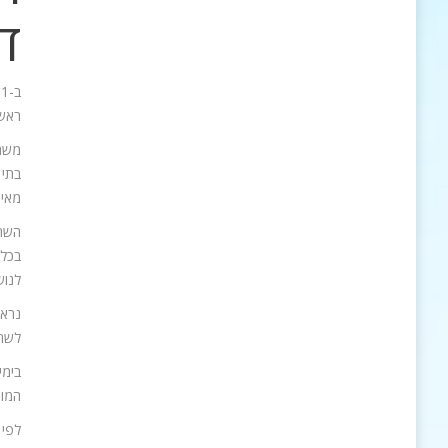
ד
ב
ראשו
משרד
מאי 2015. 
השר 
בכל 
לנוש
נראה
לשר 
בימי
המור