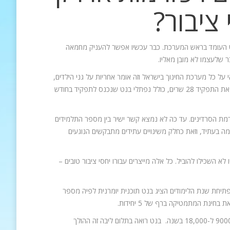
ציבור?
בנט העומד בראש המערכת. כבר עכשיו אפשר להעניק מחמאה
 שלעצמו לא מובן מאליו.
 כל מערכת החינוך בישראל וזה אומר אחריות על גני הילדים,
בתי הספר, ההשכלה הגבוהה וגם החינוך הבלתי פורמלי. מאז שנת1949 ועד היום מילאו את התפקיד 28 שרים, כולל נפתלי בנט שנכנס לתפקיד בחודש
רמת הסרדינים. עד כה לא נמצא קשר ישיר בין מספר התלמידים
ה בעתיד, וזאת כחלק משינויים עתידים מתבקשים הנוגעים
 השכילו להוביל. כל אלה מייצרים עבורו יחסי ציבור טובים –
יחת שנת הלימודים הציג בנט תוכנית יומרנית לפיה מספר
ינת המתמטיקה ברף של 5 יחידות.
לפי בנט תוך 4 שנים יוכפל מספר התלמידים שילמדו מתמטיקה ברמה של 5 יחידות מ-9000 ל-18,000 בשנה. בנט רואה בתלום ליבה זה ההולך