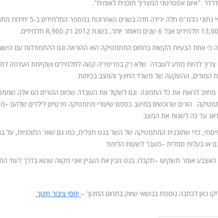
רדר "איום אסטרטגי המצריך תוכנית לאומית".
 כי אחת הבעיות הקשות בתחום המתמטיקה הוא ההוראה וגם ההתמודדות עם הישובים 
צריך להיות מודע לעובדה שלא רק בפריפריה קשה לתלמידים ושקיימת העדפה למקצ
ת המורים, ההשקעה של משרד החינוך והמצב בכיתות.
מחויב לראות את כל התמונה וגם לשקול את העובדה שכיום ההורים הם אלה שממני
טיקה. הורים שרוכשים במיטב כספם שיעורי מתמטיקה פרטיים לילדים שלהם –מגדיל
אג עד כה לשנות את המצב.
סתי, כדי שתוכנית המתמטיקה של השר בנט תצליח, כמו גם שאר התוכניות, על ב
ם או בעלות סמלית –מעבר לשעות הלימוד
האצבע אומר תשקיעו –תקבלו. בנט מבין את העניין ואני מקווה שהוא בדרך לעוד החל
קו כאן לכתבה נוספת בנושאי שיווק בתחום החינוך –
יחסי ציבור חינוך