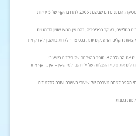
עלפי נתוני הלמ"ס חלה ירידה חדה בשנים האחרונות במספר התלמידים ב-5 יחידות מתמטיקה. הנתונים הם שבשנת 2006 למדו בהיקף של 5 יחידות
החלשים, בעיקר בפריפריה, בהם אין ממש שוויון הזדמנויות.
ועות הקלים והמפנקים יותר. בנט צריך לקחת בחשבון לא רק את
ם את ההצלחה או חוסר ההצלחה של הילדים בשיעורי
ים את סיכויי ההצלחה של ילדיהם. למי שאין – אין … אף אחד
תי הספר לפתח מערכת של שיעורי העשרה ועזרה לתלמידים
טות נכונות.