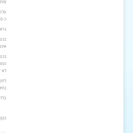
ומתד
כ-13,000 תלמידים אבל 6 שנים מאוחר יותר, בשנת 2012 רק 8,900 תלמידים.
נראה
בנט 
איכו
בנט 
המתמ
לא ד
לתפי
בחינ
כלל 
הקלי