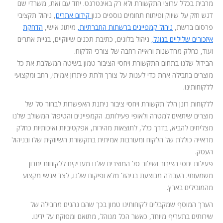
מרבית בכלל ערוצי התקשורת ולא רק באינטרנט. יחד עם זאת, משרדי שם
דגש חזק על שיווק ופיתוח תחומים נוספים כגון
קידום אתרים
, ניהול תקציבי
פרסום ברשת,
ניהול קמפיינים ברשתות החברתיות,
מיתוג אישי,
הדחקת
איזכורים שליליים בגוגל,
ניהול בלוגים, כתיבת תכנים שיווקיים, בניית אתרים
ועוד, כחלק מחדשנות וראייה רחבה של צורכי הלקוח.
הבידול שלנו בתחום התקשורת ויחסי הציבור טמון בשיטה המשלבת את כל
מוצרים בחבילה אחת כדי לענות על צורך ולתת פיתרון אמיתי, רחב ומקצועי
ללקוחותינו.
ללקוחות רונן הלל תקשורת ויחסי ציבור ניתנת האפשרות לבחור סל של
מוצרים שיתאים למטרה ולאופי פעילותם. הקמפיינים והטיפול המשולב שלנו
מצליחים להביא, בדרך כלל, לתוצאות מהירות, אפקטיביות ואיכותיות כחלק
מראייה כוללת של הלקוח ומעורבות אמיתית בתקשורת השיווקית שלו ובניהול
העסק.
פעילות יחסי הציבור ושילוב סל המוצרים שלנו מעניקים ללקוחות יתרון
משמעותי. העבודה מבוצעת בניהול מלא ופיקוח שלנו, לצד אנשי מקצוע
מהמובילים בארץ.
הערך המוסף שמקבלים לקוחותינו טמון בכך שהם נהנים מחבילה של
שירותים בתעריף מיוחד, כאשר הכל מנוהל, מתואם ומפוקח על ידינו.