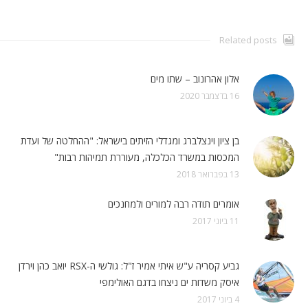
Related posts
אלון אהרונוב – שתו מים
16 בדצמבר 2020
בן ציון וינצלברג ומגדלי הזיתים בישראל: "ההחלטה של ועדת
המכסות במשרד הכלכלה, מעוררת תמיהות רבות"
13 בפברואר 2018
אומרים תודה רבה למורים ולמחנכים
11 ביוני 2017
גביע קסריה ע"ש איתי אמיר ז"ל: גולשי ה-RSX יואב כהן וירדן
איסק משדות ים ניצחו בדגם האולימפי
4 ביוני 2017