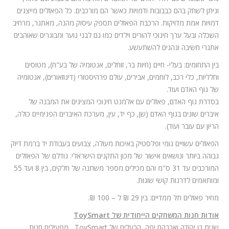
וניתן לשחק בהם כבבובות ודמויות כאשר הם מורכבים. כל הפאזלים מייצגים
דמויות אמת מדויקות. הרכבת הפאזלים תספק עיסוק מהנה, מאתגר, מרחיב
השכלה ובעל ערך חינוכי להורים וילדים כמו גם לבני נוער ומבוגרים שאוהבים
אתגרי חשיבה ונהנים להשתעשע.
בין התחומים: בעלי- חיים (חיות בר, זוחלים, אנטומיה של בע"ח), מטוסים
וחלליות, כלי רכב, לוחמים, אבירים, עולם פרהיסטורי (דינוזאורים), אנטומיה
של גוף האדם ועוד.
בסדרת גוף האדם, פאזלים עם אלמנט חינוכי המציגים את המבנה של
איברים שונים בגוף האדם (שן, כף יד, עין, מערכת האיברים הפנימיים כולה,
הריון עם עובר ועוד).
הפאזלים עשויים גומי ופלסטיק באיכות מעולה, צבועים בעבודת יד ברמת דיוק
גבוהה ביותר ונושאים אישור של מכון התקנים הישראלי. גודלם של הפאזלים
המורכבים עד 31 ס"מ והם מכילים מספר משתנה של חלקים, בין 8 ועד 55
ומותאמים לדרגות קושי שונות.
מחיר פאזלים תל ממדיים: בין 29 ₪ ל – 100 ₪.
אודות חנות המשחקים הייחודית של ToySmart
שגית בן יהודה ואברהם יפה, הבעלים של ToySmart , מפעילים חנות