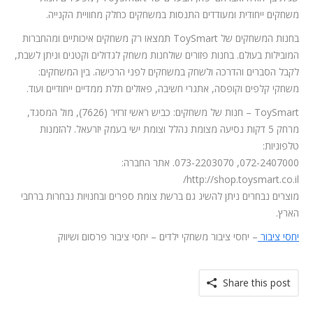
משחקים ייחודית ומעודדים התנסות במשחקים כחלק מחוויית הקנייה.
בחנות המשחקים של ToySmart תמצאו רק משחקים איכותיים ומהחברות
המובילות בעולם. בחנות פזורים שולחנות משחק לגדולים וקטנים וניתן לשבת,
לקבל הסברים והדרכה ולשחק במשחקים לפני הרכישה. בין המשחקים:
משחקי קלפים וקופסה, אתגרי חשיבה, פאזלים תלת ממדיים ייחודיים ועוד.
ToySmart – חנות של משחקים: כביש ראשי זרזיר (7626), מול המסגד,
מרחק 5 דקות נסיעה מצומת נהלל וצומת ישי בעמק יזרעאל. להזמנות
טלפוניות:
072-2407000, 073-2203070. אתר החברה:
http://shop.toysmart.co.il/
מוצרים נבחרים ניתן להשיג גם ברשת צומת ספרים ובחנויות נבחרות ברחבי
הארץ.
יחסי ציבור
– יחסי ציבור משחקי ילדים – יחסי ציבור פרסום ושיווק
Share this post