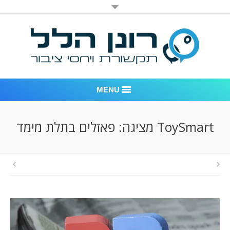
MENU
רונן הלל יחסי ציבור
ToySmart מציגה: פאזלים בתלת מימד
אודות החברה
דוגמאות לעבודות שביצענו
לקוחות – משרד יחסי ציבור רונן הלל
חדר חדשות