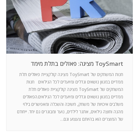
המלצות
ניהול מוניטין
צור קשר
ToySmart מציגה: פאזלים בתלת מימד
חנות המשחקים של ToySmart מציגה קולקציית פאזלים תלת
ממדיים במגוון נושאים וגדלים ומיועדים לכל הגילאים חנות
המשחקים של ToySmart מציגה קולקציית פאזלים תלת
ממדיים במגוון נושאים וגדלים ומיועדים לכל הגילאים.הפאזלים
משלבים איכויות של משחק, חשיבה והשכלה ומאפשרים בילוי
מהנה וחוצה גילאים, אתגר לילדים, נוער ומבוגרים גם יחד. ייחודם
של המוצרים הוא בהיותם צעצוע וגם…