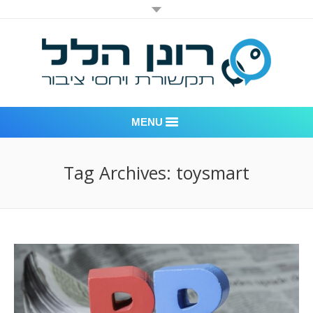
MENU
רונן הלל יחסי ציבור
Tag Archives:
toysmart
אודות החברה
דוגמאות לעבודות שביצענו
לקוחות – משרד יחסי ציבור רונן הלל
חדר חדשות