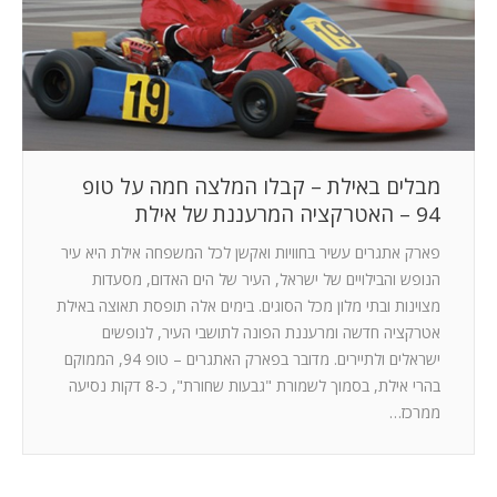
המלצות
ניהול מוניטין
צור קשר
מבלים באילת – קבלו המלצה חמה על טופ
94 – האטרקציה המרעננת של אילת
פארק אתגרים עשיר בחוויות ואקשן לכל המשפחה אילת היא עיר
הנופש והבילויים של ישראל, העיר של הים האדום, מסעדות
מצוינות ובתי מלון מכל הסוגים. בימים אלה תופסת תאוצה באילת
אטרקציה חדשה ומרעננת הפונה לתושבי העיר, לנופשים
ישראלים ולתיירים. מדובר בפארק האתגרים – טופ 94, הממוקם
בהרי אילת, בסמוך לשמורת "גבעות שחורת", כ-8 דקות נסיעה
ממרכז…