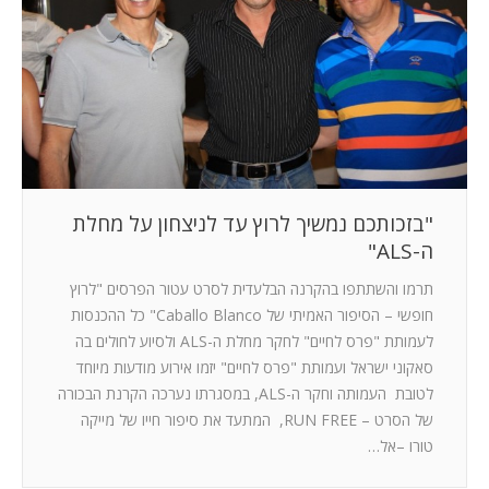
המלצות
ניהול מוניטין
צור קשר
"בזכותכם נמשיך לרוץ עד לניצחון על מחלת
ה-ALS"
תרמו והשתתפו בהקרנה הבלעדית לסרט עטור הפרסים "לרוץ
חופשי – הסיפור האמיתי של Caballo Blanco" כל ההכנסות
לעמותת "פרס לחיים" לחקר מחלת ה-ALS ולסיוע לחולים בה
סאקוני ישראל ועמותת "פרס לחיים" יזמו אירוע מודעות מיוחד
לטובת העמותה וחקר ה-ALS, במסגרתו נערכה הקרנת הבכורה
של הסרט – RUN FREE, המתעד את סיפור חייו של מייקה
טורו –אל…