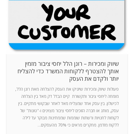
המלצות
ניהול מוניטין
צור קשר
שיווק ומכירות – רונן הלל יחסי ציבור מזמין
אותך להצטרף ללקוחות המשרד כדי להצליח
יותר ולקדם את העסק
פעולות שיווק ומכירות שיזניקו את העסק להצלחה מאת רונן הלל,
מומחה ליחסי ציבור ותקשורת קיים הבדל דק מאד בין הצלחה
לכישלון. בין עסק אחד שמצליח מאד לאחר שבקושי מתקיים. בין
עסק, מותג או חברה הזוכים ליחסי ציבור מצוינים ו-"טונות" של
לקוחות לחנויות ורשתות שוממות שממתינות מבוקר עד לילה
ללקוח מזדמן. מחקרים מראים כי 70% מהעסקים…