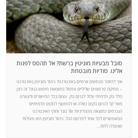
המלצות
ניהול מוניטין
צור קשר
סובל מבעיות מוניטין ברשת? אל תהסס לפנות
אלינו. סודיות מובטחת
איך להיזהר מנחשים ארסיים באינטרנט? ניהול מוניטין באינטרנט
– מחיקת פרסומים שליליים וטיפול בתוצאות חיפוש בגוגל זה רונן
הלל נזק תדמיתי עלול לגרום נזק עצום בכל המישורים ולצערנו
מאד קל לגרום נזקים כאלה או להיחשף לנזקים תדמיתיים
הנגרמים כתוצאה מהמדיניות של גוגל וחוקי האינטרנט
המאפשרים לכל אחד לפרסם הכל. ניהול מוניטין היא פעילות
שנועדה לתת…