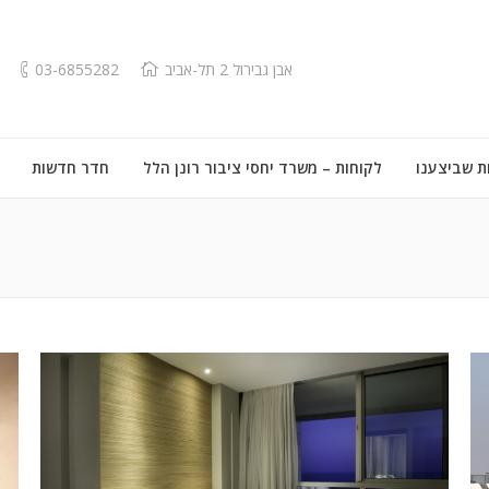
אבן גבירול 2 תל-אביב
03-6855282
ת שביצענו
לקוחות – משרד יחסי ציבור רונן הלל
חדר חדשות