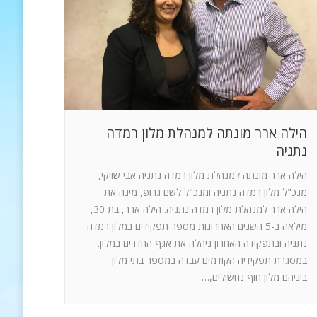
הילה ארר מונתה למנהלת מלון רמדה
נתניה
הילה ארר מונתה למנהלת מלון רמדה נתניה אבי שויקי,
מנכ"ל מלון רמדה נתניה ומנכ"ל לשם גרופ, מינה את
הילה ארר למנהלת מלון רמדה נתניה. הילה ארר, בת 30,
מילאה ב-5 השנים האחרונות מספר תפקידים במלון רמדה
נתניה ובתפקידה האחרון ניהלה את אגף החדרים במלון.
במסגרת תפקידיה הקודמים עבדה במספר בתי מלון
ביניהם מלון חוף נחשולים,…