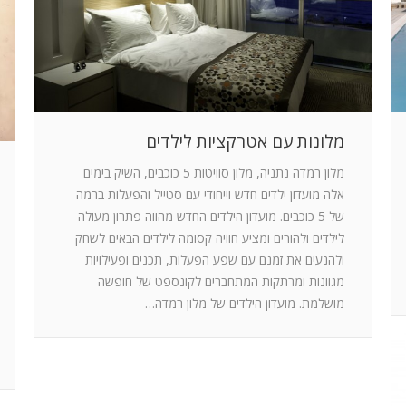
מלונות עם אטרקציות לילדים
מלון רמדה נתניה, מלון סוויטות 5 כוכבים, השיק בימים
אלה מועדון ילדים חדש וייחודי עם סטייל והפעלות ברמה
של 5 כוכבים. מועדון הילדים החדש מהווה פתרון מעולה
לילדים ולהורים ומציע חוויה קסומה לילדים הבאים לשחק
ולהנעים את זמנם עם שפע הפעלות, תכנים ופעילויות
מגוונות ומרתקות המתחברים לקונספט של חופשה
מושלמת. מועדון הילדים של מלון רמדה…