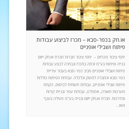
או.חק בכפר-סבא – מכרז לביצוע עבודות
פיתוח ושבילי אופניים
יחסי ציבור מכרזים – יחסי ציבור חברות חברת או.חק ייזום
בנייה ופיתוח בע"מ זכתה במכרז ונבחרה לבצע עבודות
פיתוח ושבילי אופניים סביב כפר-סבא בעבור עיריית
כפר-סבא והחברה למשק וכלכלה. עבודות הפיתוח כוללות
פיתוח שבילי אופניים, עבודות תשתית לביסוס, הקמת
מערכות תאורה, אספלט, עבודות עפר ובניית קירות
ומדרכות. חברת או.חק ייזום ובנייה בע"מ פעילה בענף
מאז…