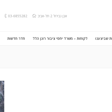
אבן גבירול 2 תל-אביב
03-6855282
ת שביצענו
לקוחות – משרד יחסי ציבור רונן הלל
חדר חדשות