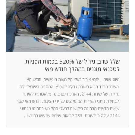
המלצות
ניהול מוניטין
צור קשר
שלל שרב: גידול של 520% בכמות הפניות
לטכנאי מזגנים במהלך חודש מאי
מיזוג אוויר – יחסי ציבור בעלי מקצועות חופשיים חודש מאי
והשרב הכבד הביא בשורה גדולה לטכנאי המזגנים בישראל. לפי
מדידה של שירות 2144, מערכת עם בינה מלאכותית לאיתור
ולבחירת נותני השירות המומלצים על ידי הציבור, חודש מאי שבר
שיאים חדשים מבחינת ביקושים לבעלי המקצוע בתחום! מנתוני
2144 עולה כי לעומת 283 קריאות שירות שנעשו בחודש…