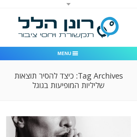
MENU
רונן הלל יחסי ציבור
Tag Archives:
כיצד להסיר תוצאות
שליליות המופיעות בגוגל
אודות החברה
דוגמאות לעבודות שביצענו
לקוחות – משרד יחסי ציבור רונן הלל
חדר חדשות