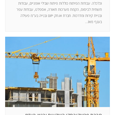
וכלכלה. עבודות הפיתוח כוללות פיתוח שבילי אופניים, עבודות
תשתית לביסוס, הקמת מערכות תאורה, אספלט, עבודות עפר
ובניית קירות ומדרכות. חברת או.חק ייזום ובנייה בע"מ פעילה
בענף מאז…