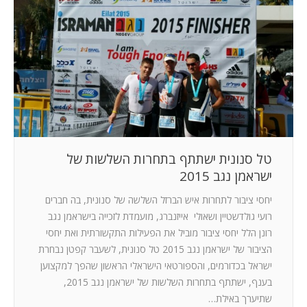
טל סנונית ישתתף בתחרות השלשות של
ישראמן נגב 2015
יחסי ציבור לתחרות איש הברזל השלשה של סנונית, בה חברים
רועי גולדשטיין ושאולי אייזנברג, מועמדת לזכייה בישראמן נגב
רונן הלל יחסי ציבור מוביל את הפעילות התקשורתית ואת יחסי
הציבור של ישראמן נגב 2015 טל סנונית, לשעבר קפטן נבחרת
ישראל בכדורמים, והספורטאי הישראלי הראשון שהפך למקצוען
בענף, ישתתף בתחרות השלשות של ישראמן נגב 2015,
שתיערך באילת…