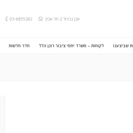
אבן גבירול 2 תל-אביב
03-6855282
ת שביצענו
לקוחות – משרד יחסי ציבור רונן הלל
חדר חדשות