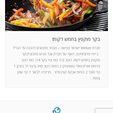
המלצות
ניהול מוניטין
צור קשר
בקר מוקפץ בחמש דקות!
חברת Weber ישראל מגישה – מבחר מתכונים להכנה על הגריל
ג'יימי פרובאיינס, השף של חברת וובר מגיש מתכון לבקר
מוקפץ בחמש דקות. רוטב 1/2 כוס ציר בקר 1/4 כוס רוטב
צדפות אוריינטאלי (אופציה) 2 כפות רוטב סויה (רצוי דל נתרן) 1
כף סוכר 2 כפיות אבקת קורנפלור מרינדה לבשר 1 כף שמן
צמחי…