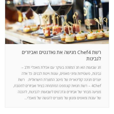
המלצות
ניהול מוניטין
צור קשר
רשת Chef4 מגישה את גאדגטים ואביזרים
לגבינות
חג שבועות הוא חג המזוהה בעיקר עם אכילת מאכלי חלב –
גבינות, פשטידות ומיני מאפים, עוגות ויינות לבנים. כל אלה
יוצרים חגיגה קולינארית של מיטב התוצרת הישראלית. רשת
4Chef – רשת חנויות קונספט המתמחה בציוד ואביזרים למטבח,
מציעה מבחר של אביזרים וגדג'טים לשבועות: לגבינות, להכנה
של עוגות ומאפים ומגוון של מוצרים להגשה של מאכלי…