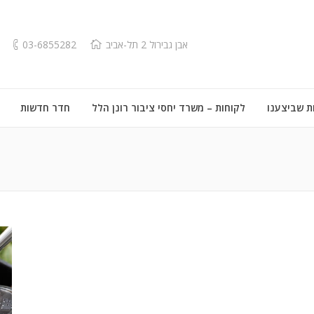
אבן גבירול 2 תל-אביב
03-6855282
ת שביצענו
לקוחות – משרד יחסי ציבור רונן הלל
חדר חדשות