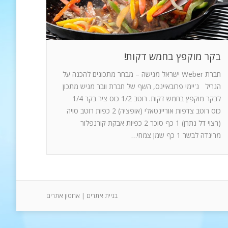
בקר מוקפץ בחמש דקות!
חברת Weber ישראל מגישה – מבחר מתכונים להכנה על
הגריל ג'יימי פרובאיינס, השף של חברת וובר מגיש מתכון
לבקר מוקפץ בחמש דקות. רוטב 1/2 כוס ציר בקר 1/4
כוס רוטב צדפות אוריינטאלי (אופציה) 2 כפות רוטב סויה
(רצוי דל נתרן) 1 כף סוכר 2 כפיות אבקת קורנפלור
מרינדה לבשר 1 כף שמן צמחי…
בניית אתרים
|
אחסון אתרים